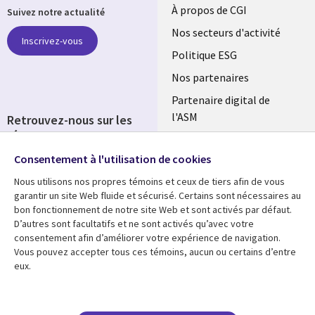
Useful
À propos de CGI
Suivez notre actualité
links
Nos secteurs d'activité
Inscrivez-vous
FRANCE
Politique ESG
Nos partenaires
Partenaire digital de
l'ASM
Retrouvez-nous sur les
réseaux
Salle de presse
Consentement à l'utilisation de cookies
Social
Fusions
Media
Nous utilisons nos propres témoins et ceux de tiers afin de vous
FRANCE
garantir un site Web fluide et sécurisé. Certains sont nécessaires au
bon fonctionnement de notre site Web et sont activés par défaut.
Ressources
Support
D’autres sont facultatifs et ne sont activés qu’avec votre
consentement afin d’améliorer votre expérience de navigation.
Library
Legal
Articles
Accessibilité
Vous pouvez accepter tous ces témoins, aucun ou certains d’entre
eux.
Links
FRANCE
Blog
Protection des données
FRANCE
Études de cas
Restrictions et
conditions juridiques