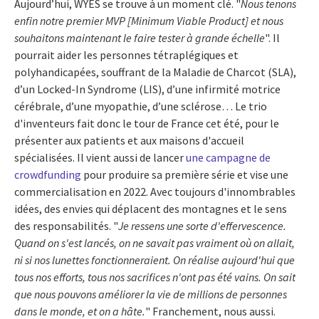
Aujourd’hui, WYES se trouve à un moment clé. "
Nous tenons
enfin notre premier MVP [Minimum Viable Product] et nous
souhaitons maintenant le faire tester à grande échelle
". Il
pourrait aider les personnes tétraplégiques et
polyhandicapées, souffrant de la Maladie de Charcot (SLA),
d’un Locked-In Syndrome (LIS), d’une infirmité motrice
cérébrale, d’une myopathie, d’une sclérose… Le trio
d'inventeurs fait donc le tour de France cet été, pour le
présenter aux patients et aux maisons d'accueil
spécialisées. Il vient aussi de lancer
une campagne de
crowdfunding
pour produire sa première série et vise une
commercialisation en 2022. Avec toujours d'innombrables
idées, des envies qui déplacent des montagnes et le sens
des responsabilités. "
Je ressens une sorte d'effervescence.
Quand on s'est lancés, on ne savait pas vraiment où on allait,
ni si nos lunettes fonctionneraient. On réalise aujourd'hui que
tous nos efforts, tous nos sacrifices n'ont pas été vains. On sait
que nous pouvons améliorer la vie de millions de personnes
dans le monde, et on a hâte.
" Franchement, nous aussi.