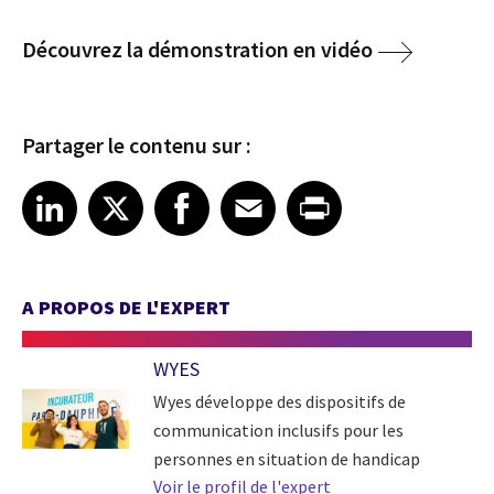
Découvrez la démonstration en vidéo
Partager le contenu sur :
Share article on LinkedIn
Share article on X
Share article on Facebook
Share article on Email
Share article on Print
LinkedIn
X
Facebook
Email
Print
A PROPOS DE L'EXPERT
WYES
Wyes développe des dispositifs de
communication inclusifs pour les
personnes en situation de handicap
Voir le profil de l'expert