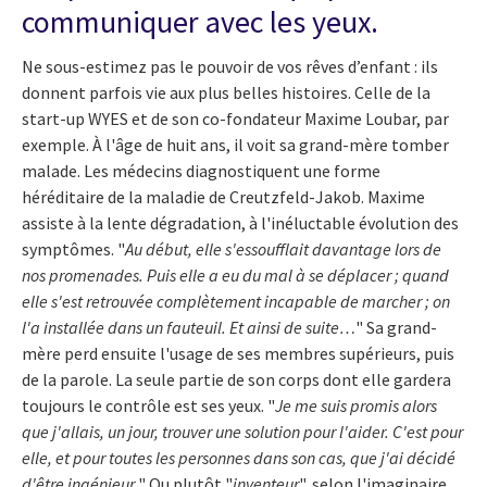
communiquer avec les yeux.
Ne sous-estimez pas le pouvoir de vos rêves d’enfant : ils
donnent parfois vie aux plus belles histoires. Celle de la
start-up WYES et de son co-fondateur Maxime Loubar, par
exemple. À l'âge de huit ans, il voit sa grand-mère tomber
malade. Les médecins diagnostiquent une forme
héréditaire de la maladie de Creutzfeld-Jakob. Maxime
assiste à la lente dégradation, à l'inéluctable évolution des
symptômes. "
Au début, elle s'essoufflait davantage lors de
nos promenades. Puis elle a eu du mal à se déplacer ; quand
elle s'est retrouvée complètement incapable de marcher ; on
l'a installée dans un fauteuil. Et ainsi de suite…
" Sa grand-
mère perd ensuite l'usage de ses membres supérieurs, puis
de la parole. La seule partie de son corps dont elle gardera
toujours le contrôle est ses yeux. "
Je me suis promis alors
que j'allais, un jour, trouver une solution pour l'aider. C'est pour
elle, et pour toutes les personnes dans son cas, que j'ai décidé
d'être ingénieur.
" Ou plutôt "
inventeur
", selon l'imaginaire