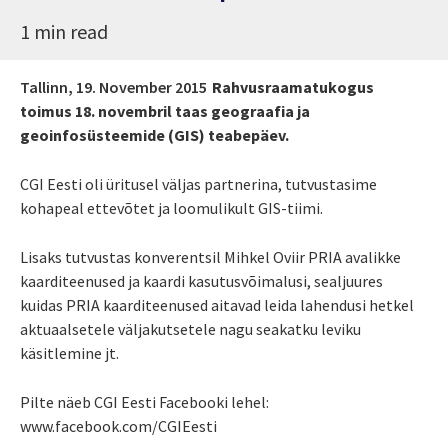
1 min read
Tallinn,
19. November 2015
Rahvusraamatukogus
toimus 18. novembril taas geograafia ja
geoinfosüsteemide (GIS) teabepäev.
CGI Eesti oli üritusel väljas partnerina, tutvustasime
kohapeal ettevõtet ja loomulikult GIS-tiimi.
Lisaks tutvustas konverentsil Mihkel Oviir PRIA avalikke
kaarditeenused ja kaardi kasutusvõimalusi, sealjuures
kuidas PRIA kaarditeenused aitavad leida lahendusi hetkel
aktuaalsetele väljakutsetele nagu seakatku leviku
käsitlemine jt.
Pilte näeb CGI Eesti Facebooki lehel:
www.facebook.com/CGIEesti