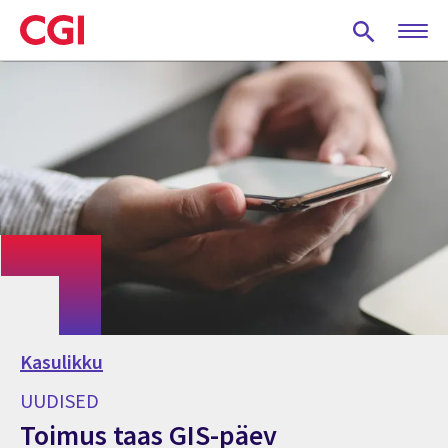
Skip
to
main
content
Kasulikku
UUDISED
Toimus taas GIS-päev