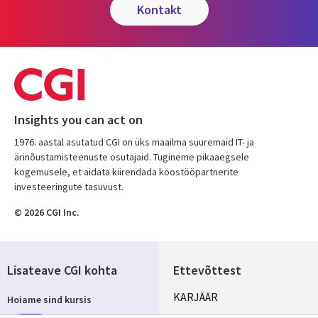
kontakt
Insights you can act on
1976. aastal asutatud CGI on üks maailma suuremaid IT- ja
ärinõustamisteenuste osutajaid. Tugineme pikaaegsele
kogemusele, et aidata kiirendada koostööpartnerite
investeeringute tasuvust.
© 2026 CGI Inc.
Lisateave CGI kohta
Ettevõttest
Useful
KARJÄÄR
Hoiame sind kursis