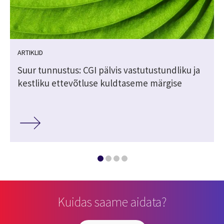
ARTIKLID
Suur tunnustus: CGI pälvis vastutustundliku ja
kestliku ettevõtluse kuldtaseme märgise
Kuidas saame aidata?