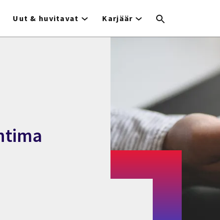
Uut & huvitavat
Karjäär
uhtima