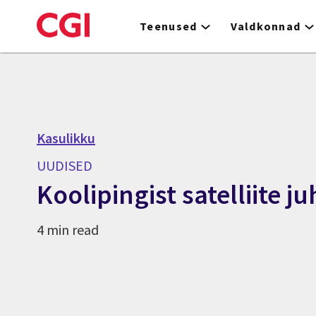
Skip
to
Teenused
Valdkonnad
main
content
Kasulikku
UUDISED
Koolipingist satelliite j
4 min read