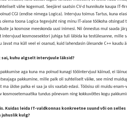
suhteliselt vähe kogemust. Seejärel saatsin CV-d hunnikute kaupa IT
olnud CGI (endise nimega Logica). Intervjuu toimus Tartus, kuna elasin
s olema toona Logica tegevjuht ning minu IT-alase töökoha otsingud tul
nduste ja kosmose meeskonda uusi inimesi. Nii õnnestus mul saada jär
t intervjuud kosmosesektori juhiga tuli läbida ka testülesanne, mille 
ku Javat ma küll veel ei osanud, kuid lahendasin ülesande C++ kaudu ä
 sai, kuhu algselt intervjuule läksid?
t pakkumise aga kuna ma polnud kunagi tööintervjuul käinud, ei läinud
atseajaga pakkumine, mille palk oli suhteliselt väike, see mind muidug
st ma üldse palka ei saa ja siis vaatab edasi. Töösisu oli muidu ena
av kosmosetemaatika tundus põnevam ning kokkuvõttes kogu pakkumi
s. Kuidas leida IT-valdkonnas konkreetne suund või on selles
 juhuslik kulg?