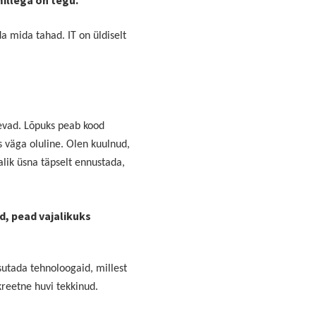
millega on tegu.
a mida tahad. IT on üldiselt
eevad. Lõpuks peab kood
s väga oluline. Olen kuulnud,
malik üsna täpselt ennustada,
ed, pead vajalikuks
sutada tehnoloogaid, millest
kreetne huvi tekkinud.