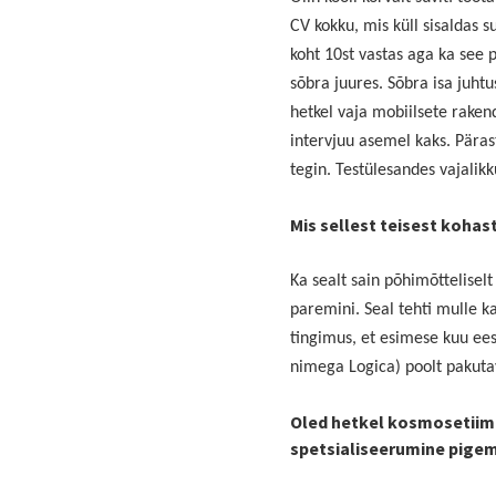
CV kokku, mis küll sisaldas 
koht 10st vastas aga ka see p
sõbra juures. Sõbra isa juhtu
hetkel vaja mobiilsete rake
intervjuu asemel kaks. Päras
tegin. Testülesandes vajalik
Mis sellest teisest kohast
Ka sealt sain põhimõttelisel
paremini. Seal tehti mulle k
tingimus, et esimese kuu ee
nimega Logica) poolt pakut
Oled hetkel kosmosetiimi
spetsialiseerumine pigem