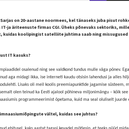
 Sarjas on 20-aastane noormees, kel tänaseks juba pisut rohk
T-ja äriteenuste firmas CGI. Üheks põnevaks sektoriks, mill
 kuidas koolipingist satelliite juhtima saab ning missugused 
just IT kasuks?
lümpiaadidel osalenud ning see valdkond tundus mulle väga põnev. Eg
d aga midagi ikka, ise interneti kaudu otsisin lahendusi ja alles hil
 kodulehti. Lisaks oli meil koolis preemiapunktide jagamise süsteem, mi
semalt olen teinud ka Eesti ajalool põhineva miljonimängu – kõik se
mnaasiumis programmeerimist õpetama, kuid ma seal oluliselt juurde 
mnaasiumiõpingute vältel, kuidas see juhtus?
ötanud ehitusel, kaks aastat tagasi kevadel mõtlesin, et teeks nüüd m