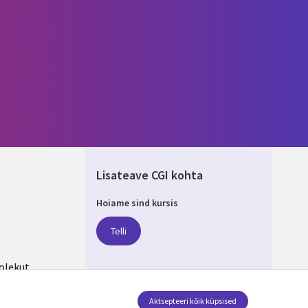
Lisateave CGI kohta
Hoiame sind kursis
IA
Telli
olekut
Aktsepteeri kõik küpsised