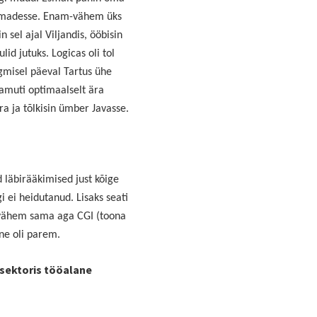
-firmadesse. Enam-vähem üks
 sel ajal Viljandis, ööbisin
id jutuks. Logicas oli tol
gmisel päeval Tartus ühe
samuti optimaalselt ära
ra ja tõlkisin ümber Javasse.
 läbirääkimised just kõige
i ei heidutanud. Lisaks seati
m-vähem sama aga CGI (toona
ne oli parem.
 sektoris tööalane