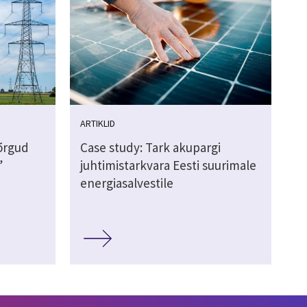
ARTIKLID
võrgud
Case study: Tark akupargi
”
juhtimistarkvara Eesti suurimale
energiasalvestile