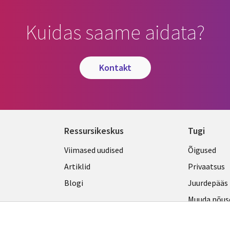
Kuidas saame aidata?
kontakt
Ressursikeskus
Tugi
Library
Legal
Viimased uudised
Õigused
Links
ESTON
Artiklid
Privaatsus
ESTONIA
Blogi
Juurdepääs
Muuda nõus