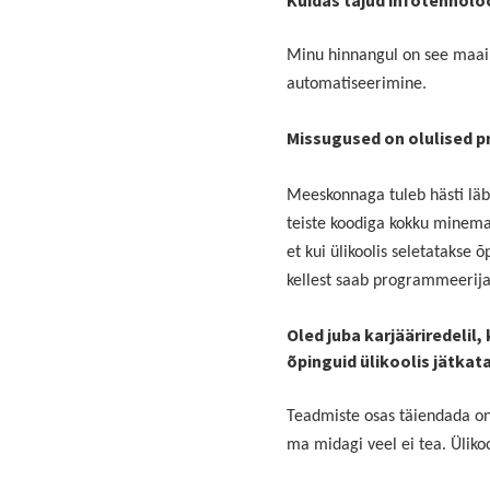
Kuidas tajud infotehnoloo
Minu hinnangul on see maailm
automatiseerimine.
Missugused on olulised 
Meeskonnaga tuleb hästi läbi
teiste koodiga kokku minema.
et kui ülikoolis seletatakse 
kellest saab programmeerija 
Oled juba karjääriredelil,
õpinguid ülikoolis jätkat
Teadmiste osas täiendada on 
ma midagi veel ei tea. Ülikoo