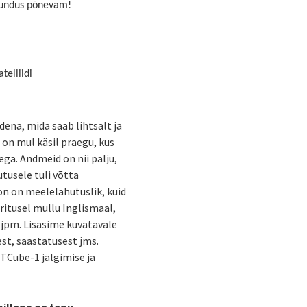
 tundus põnevam!
telliidi
ena, mida saab lihtsalt ja
 on mul käsil praegu, kus
a. Andmeid on nii palju,
tusele tuli võtta
n on meelelahutuslik, kuid
ritusel mullu Inglismaal,
 jpm. Lisasime kuvatavale
est, saastatusest jms.
TCube-1 jälgimise ja