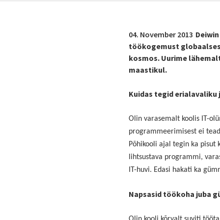
04. November 2013
Deiwin
töökogemust globaalses I
kosmos. Uurime lähemalt,
maastikul.
Kuidas tegid erialavaliku 
Olin varasemalt koolis IT-o
programmeerimisest ei teadnu
Põhikooli ajal tegin ka pisut
lihtsustava programmi, vara
IT-huvi. Edasi hakati ka gü
Napsasid töökoha juba gü
Olin kooli kõrvalt suviti tö