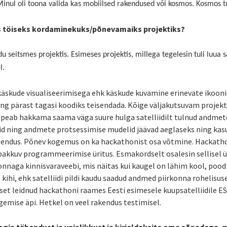
 Minul oli toona valida kas mobiilsed rakendused või kosmos. Kosmos
 töiseks kordaminekuks/põnevamaiks projektiks?
u seitsmes projektis. Esimeses projektis, millega tegelesin tuli luua sa
l.
äskude visualiseerimisega ehk käskude kuvamine erinevate ikoonid
ing pärast tagasi koodiks teisendada. Kõige väljakutsuvam projekt
eab hakkama saama väga suure hulga satelliidilt tulnud andmeteg
 ning andmete protsessimise mudelid jäävad aeglaseks ning kasu
hendus. Põnev kogemus on ka hackathonist osa võtmine. Hackatho
pakkuv programmeerimise üritus. Esmakordselt osalesin sellisel ü
naga kinnisvaraveebi, mis näitas kui kaugel on lähim kool, pood
kihi, ehk satelliidi pildi kaudu saadud andmed piirkonna rohelisus
set leidnud hackathoni raames Eesti esimesele kuupsatelliidile ES
gemise äpi. Hetkel on veel rakendus testimisel.