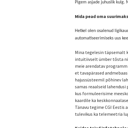
Pigem asjade juhuslik kulg.
Mida pead oma suurimaks
Hetkel olen osalenud ligikaud
automatiseerimiseks uus kee
Mina tegelesin täpsemalt k
intuitiivselt ümber tõsta n
meie arendatav programm p
et tavapärased andmebaasid
hajussüsteemil põhinev la
samas reaalseid lahendusi 
kus formuleerisime meeskon
kaardile ka keskkonnaalase 
Tänavu tegime CGI Eestis a
tulevikus ka telemeetria lu