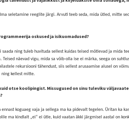
gia tähendust ja vajalikkust ja kirjeldaksite oma sõnadega, 
a seletamine reeglite järgi. Arvuti teeb seda, mida ütled, mitte sed
programmeerija oskused ja isikuomadused?
 saada ning tuleb huvituda sellest kuidas teised mõtlevad ja mida t
 Teised näevad vigu, mida sa võib-olla ise ei märka, seega on suhtlu
õpilastele rekursiooni tähendust, siis sellest arusaamise alusel on või
ning kellest mitte.
 kuid otse koolipingist. Missugused on sinu tuleviku väljavaat
a?
ennast koguaeg vaja ja sellega ma ka pidevalt tegelen. Üritan ka ka
lile ma kindlalt „ei“ ei ütle, kuid vaatan äkki järgmisel aastal on kon