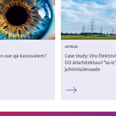
ARTIKLID
on uue aja kasvuvalem?
Case study: Viru Elektri
OÜ äriarhitektuuri “as‑is
juhtimisülevaade