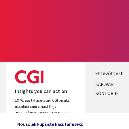
Ettevõttest
Useful
KARJÄÄR
Insights you can act on
links
KONTORID
1976. aastal asutatud CGI on üks
ESTONIA
maailma suuremaid IT- ja
ärinõustamisteenuste osutajaid.
Tugineme pikaaegsele kogemusele,
Nõusolek küpsiste kasutamiseks
et aidata kiirendada