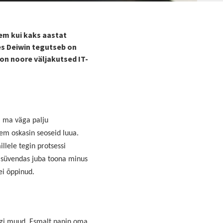
em kui kaks aastat
es Deiwin tegutseb on
on noore väljakutsed IT-
a ma väga palju
jem oskasin seoseid luua.
llele tegin protsessi
e süvendas juba toona minus
ei õppinud.
idagi muud. Esmalt panin oma