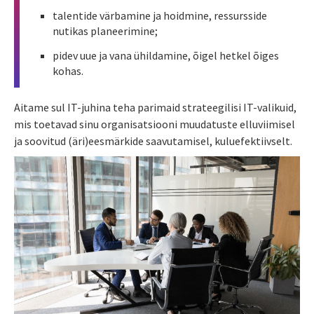
talentide värbamine ja hoidmine, ressursside
nutikas planeerimine;
pidev uue ja vana ühildamine, õigel hetkel õiges
kohas.
Aitame sul IT-juhina teha parimaid strateegilisi IT-valikuid,
mis toetavad sinu organisatsiooni muudatuste elluviimisel
ja soovitud (äri)eesmärkide saavutamisel, kuluefektiivselt.