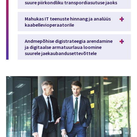
suure piirkondliku transpordiasutuse jaoks
Mahukas IT teenuste hinnang ja analüüs
kaabellevioperaatorile
Andmepõhise digistrateegia arendamine
ja digitaalse armatuurlaua loomine
suurele jaekaubandusettevõttele