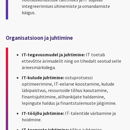
integreerimises ühinemiste ja omandamiste
käigus.
Organisatsioon ja juhtimine
IT-tegevusmudel ja juhtimine:
IT toetab
ettevõtte ärimudelit ning on tihedalt seotud selle
ärieesmärkidega.
IT-kulude juhtimine:
ostuprotsessi
optimeerimine, IT-eelarve koostamine, kulude
läbipaistvus, ressursside tõhus kasutamine,
finantsjuhtimine, allhankijate haldamine,
lepingute haldus ja finantstulemuste jälgimine.
IT-tööjõu juhtimine:
IT-talentide värbamine ja
hoidmine.
IT-teenuste juhtimine:
tõhus juhtimine