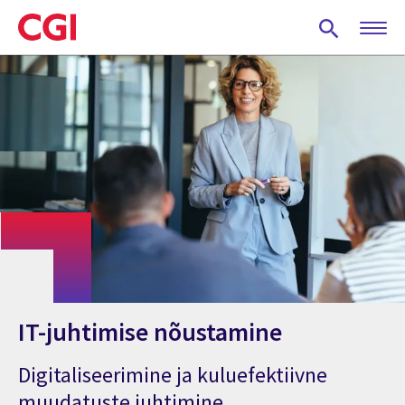
Skip
to
main
content
IT-juhtimise nõustamine
Digitaliseerimine ja kuluefektiivne
muudatuste juhtimine