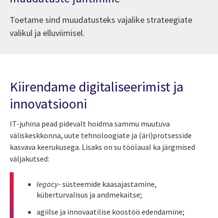
Toetame sind muudatusteks vajalike strateegiate
valikul ja elluviimisel.
Kiirendame digitaliseerimist ja
innovatsiooni
IT-juhina pead pidevalt hoidma sammu muutuva
väliskeskkonna, uute tehnoloogiate ja (äri)protsesside
kasvava keerukusega. Lisaks on su töölaual ka järgmised
väljakutsed:
legacy
- süsteemide kaasajastamine,
küberturvalisus ja andmekaitse;
agiilse ja innovaatilise koostöö edendamine;