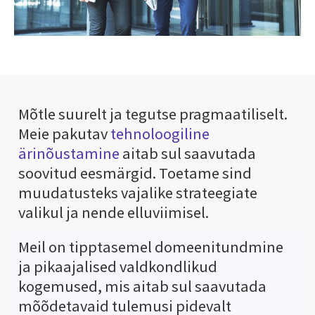
Mõtle suurelt ja tegutse pragmaatiliselt.
Meie pakutav
tehnoloogiline
ärinõustamine
aitab sul saavutada
soovitud eesmärgid. Toetame sind
muudatusteks vajalike strateegiate
valikul ja nende elluviimisel.
Meil on tipptasemel domeenitundmine
ja pikaajalised valdkondlikud
kogemused, mis aitab sul saavutada
mõõdetavaid tulemusi pidevalt