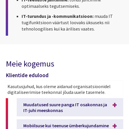
optimaalseks tegutsemiseks.
IT-turundus ja -kommunikatsioon:
muuda IT
tugifunktsioon väärtust loovaks üksuseks nii
tehnoloogilises kui ka ärilises vaates.
Meie kogemus
Klientide edulood
Kasutusjuhud, kus oleme aidanud organisatsioonidel
digitaliseerimise teekonnal jõuda uuele tasemele.
Muudatused suure panga IT osakonnas ja
IT-juhi meeskonnas
Mobiilsuse kui teenuse ümberkujundamine