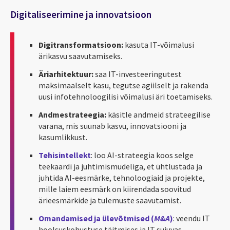
Digitaliseerimine ja innovatsioon
Digitransformatsioon:
kasuta IT-võimalusi
ärikasvu saavutamiseks.
Äriarhitektuur:
saa IT-investeeringutest
maksimaalselt kasu, tegutse agiilselt ja rakenda
uusi infotehnoloogilisi võimalusi äri toetamiseks.
Andmestrateegia:
käsitle andmeid strateegilise
varana, mis suunab kasvu, innovatsiooni ja
kasumlikkust.
Tehisintellekt
: loo AI-strateegia koos selge
teekaardi ja juhtimismudeliga, et ühtlustada ja
juhtida AI-eesmärke, tehnoloogiaid ja projekte,
mille laiem eesmärk on kiirendada soovitud
ärieesmärkide ja tulemuste saavutamist.
Omandamised ja ülevõtmised (
M&A
)
: veendu IT
hoolsuskohustuse täitmises ja IT sujuvas