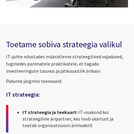
Toetame sobiva strateegia valikul
IT-juhte nõustades määratleme strateegilised vajadused,
tuginedes parimatele praktikatele, et tagada
investeeringute tasuvus ja jätkusuutlik ärikasv.
Pakume järgmisi teenuseid:
IT strateegia:
IT strateegia ja teekaart:
IT-osakond kui
strateegiline äripartner, kes loob väärtust ja
toetab organisatsiooni ärimudelit