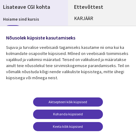
Lisateave CGI kohta
Ettevõttest
Useful
KARJÄÄR
Hoiame sind kursis
links
KONTORID
Telli
ESTONIA
Nõusolek küpsiste kasutamiseks
Sujuva ja turvalise veebisaidi tagamiseks kasutame nii oma kui ka
kolmandate osapoolte küpsiseid. Mõned on veebisaidi toimimiseks
vajalikud ja vaikimisi määratud. Teised on valikulised ja määratakse
Jälgi meid
ainult teie nõusolekul teie sirvimiskogemuse parandamiseks. Teil on
Social
võimalik nõustuda kõigi nende valikuliste küpsistega, mitte ühegi
Media
küpsisega või mõnega neist.
ESTONIA
Ressursikeskus
Tugi
Aktsepteeri kõik küpsised
Library
Legal
Viimased uudised
Õigused
Kohanda küpsiseid
Links
ESTONIA
Artiklid
Privaatsus
Keela kõik küpsised
ESTONIA
Blogi
Juurdepääs