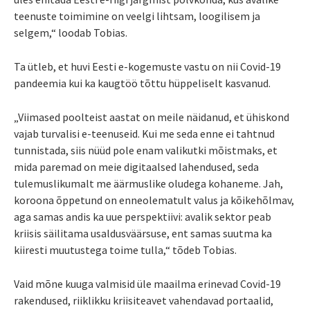
teenuste toimimine on veelgi lihtsam, loogilisem ja
selgem,“ loodab Tobias.
Ta ütleb, et huvi Eesti e-kogemuste vastu on nii Covid-19
pandeemia kui ka kaugtöö tõttu hüppeliselt kasvanud.
„Viimased poolteist aastat on meile näidanud, et ühiskond
vajab turvalisi e-teenuseid. Kui me seda enne ei tahtnud
tunnistada, siis nüüd pole enam valikutki mõistmaks, et
mida paremad on meie digitaalsed lahendused, seda
tulemuslikumalt me äärmuslike oludega kohaneme. Jah,
koroona õppetund on enneolematult valus ja kõikehõlmav,
aga samas andis ka uue perspektiivi: avalik sektor peab
kriisis säilitama usaldusväärsuse, ent samas suutma ka
kiiresti muutustega toime tulla,“ tõdeb Tobias.
Vaid mõne kuuga valmisid üle maailma erinevad Covid-19
rakendused, riiklikku kriisiteavet vahendavad portaalid,