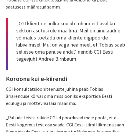
saatusest määratud samm.
„CGI klientide hulka kuulub tuhandeid avaliku
sektori asutusi üle maailma. Meil on ainulaadne
võimalus toetada oma kliente digipöörde
läbiviimisel. Mul on väga hea meel, et Tobias saab
sellesse oma panuse anda,“ nendib CGI Eesti
tegevjuht Andres Birnbaum.
Koroona kui e-kiirendi
CGI konsultatsiooniteenuste juhina peab Tobias
äriarenduse kõrval oma missiooniks eksportida Eesti
edulugu ja mõtteviisi laia maailma.
„Paljude teiste riikide CGI-d pöörduvad meie poole, et e-
Eesti kogemustest osa saada. CGI Eesti tiimi liikmena saan
üles ehitada Eesti e-riigi järgmist põlvkonda, kus avalike