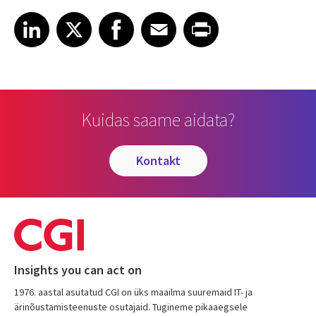
Share article on LinkedIn
Share article on X
Share article on Facebook
Share article on Email
Share article on Print
LinkedIn
X
Facebook
Email
Print
Kuidas saame aidata?
kontakt
Insights you can act on
1976. aastal asutatud CGI on üks maailma suuremaid IT- ja
ärinõustamisteenuste osutajaid. Tugineme pikaaegsele