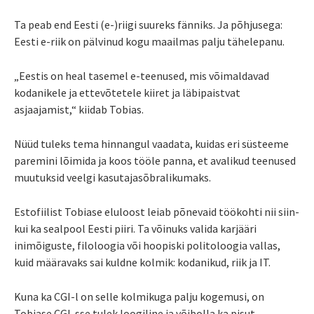
Ta peab end Eesti (e-)riigi suureks fänniks. Ja põhjusega:
Eesti e-riik on pälvinud kogu maailmas palju tähelepanu.
„Eestis on heal tasemel e-teenused, mis võimaldavad
kodanikele ja ettevõtetele kiiret ja läbipaistvat
asjaajamist,“ kiidab Tobias.
Nüüd tuleks tema hinnangul vaadata, kuidas eri süsteeme
paremini lõimida ja koos tööle panna, et avalikud teenused
muutuksid veelgi kasutajasõbralikumaks.
Estofiilist Tobiase eluloost leiab põnevaid töökohti nii siin-
kui ka sealpool Eesti piiri. Ta võinuks valida karjääri
inimõiguste, filoloogia või hoopiski politoloogia vallas,
kuid määravaks sai kuldne kolmik: kodanikud, riik ja IT.
Kuna ka CGI-l on selle kolmikuga palju kogemusi, on
Tobiase CGI-sse tulek loogiline ja võibolla ka pisut