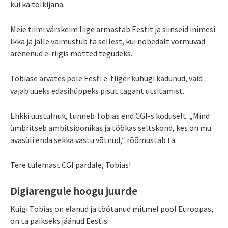
kui ka tõlkijana.
Meie tiimi värskeim liige armastab Eestit ja siinseid inimesi.
Ikka ja jälle vaimustub ta sellest, kui nobedalt vormuvad
arenenud e-riigis mõtted tegudeks.
Tobiase arvates pole Eesti e-tiiger kuhugi kadunud, vaid
vajab uueks edasihüppeks pisut tagant utsitamist.
Ehkki uustulnuk, tunneb Tobias end CGI-s koduselt. „Mind
ümbritseb ambitsioonikas ja töökas seltskond, kes on mu
avasüli enda sekka vastu võtnud,“ rõõmustab ta.
Tere tulemast CGI pardale, Tobias!
Digiarengule hoogu juurde
Kuigi Tobias on elanud ja töötanud mitmel pool Euroopas,
on ta paikseks jäänud Eestis.