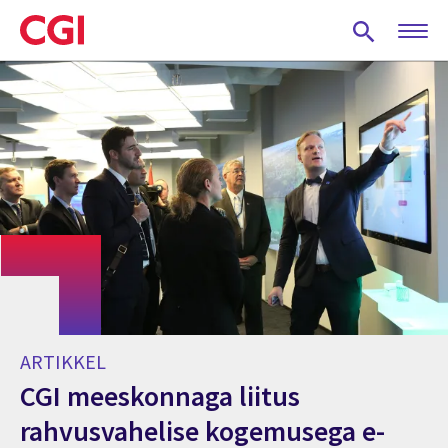
Skip
to
main
content
ARTIKKEL
CGI meeskonnaga liitus
rahvusvahelise kogemusega e-