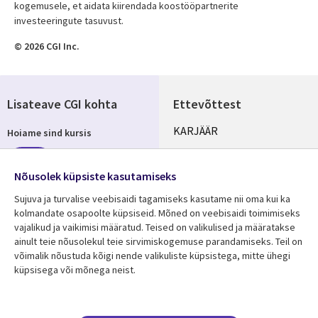
kogemusele, et aidata kiirendada koostööpartnerite
investeeringute tasuvust.
© 2026 CGI Inc.
Lisateave CGI kohta
Ettevõttest
Useful
KARJÄÄR
Hoiame sind kursis
links
KONTORID
Telli
ESTONIA
Nõusolek küpsiste kasutamiseks
Sujuva ja turvalise veebisaidi tagamiseks kasutame nii oma kui ka
kolmandate osapoolte küpsiseid. Mõned on veebisaidi toimimiseks
vajalikud ja vaikimisi määratud. Teised on valikulised ja määratakse
Jälgi meid
ainult teie nõusolekul teie sirvimiskogemuse parandamiseks. Teil on
Social
võimalik nõustuda kõigi nende valikuliste küpsistega, mitte ühegi
Media
küpsisega või mõnega neist.
ESTONIA
Ressursikeskus
Tugi