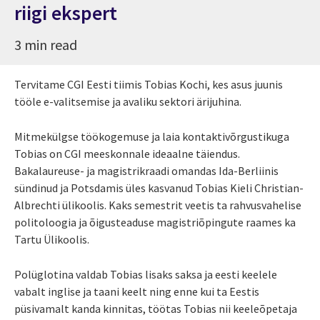
riigi ekspert
3 min read
Tervitame CGI Eesti tiimis Tobias Kochi, kes asus juunis
tööle e-valitsemise ja avaliku sektori ärijuhina.
Mitmekülgse töökogemuse ja laia kontaktivõrgustikuga
Tobias on CGI meeskonnale ideaalne täiendus.
Bakalaureuse- ja magistrikraadi omandas Ida-Berliinis
sündinud ja Potsdamis üles kasvanud Tobias Kieli Christian-
Albrechti ülikoolis. Kaks semestrit veetis ta rahvusvahelise
politoloogia ja õigusteaduse magistriõpingute raames ka
Tartu Ülikoolis.
Polüglotina valdab Tobias lisaks saksa ja eesti keelele
vabalt inglise ja taani keelt ning enne kui ta Eestis
püsivamalt kanda kinnitas, töötas Tobias nii keeleõpetaja