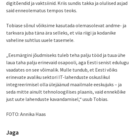
digitõendid ja vaktsiinid. Kriis sundis takka ja olulised asjad
said enneolematus tempos teoks.
Tobiase sõnul võiksime kasutada olemasolevat andme- ja
tarkvara juba täna ära selleks, et viia riigi ja kodanike
vaheline suhtlus uuele tasemele.
„Eesmärgini jõudmiseks tuleb teha palju tööd ja tuua ühe
laua taha palju erinevaid osapooli, aga Eesti senist edulugu
vaadates on see võimalik. Mulle tundub, et Eesti võiks
erinevate avaliku sektori IT-lahenduste oskuslikul
integreerimisel olla ülejäänud maailmale eeskujuks – ja
seda mitte ainult tehnoloogilises plaanis, vaid ennekõike
just uute lahenduste kavandamisel,“ usub Tobias.
FOTO: Annika Haas
Jaga