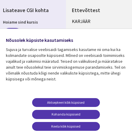
Lisateave CGI kohta
Ettevõttest
Useful
KARJÄÄR
Hoiame sind kursis
links
KONTORID
Telli
ESTONIA
Nõusolek küpsiste kasutamiseks
Sujuva ja turvalise veebisaidi tagamiseks kasutame nii oma kui ka
kolmandate osapoolte küpsiseid. Mõned on veebisaidi toimimiseks
vajalikud ja vaikimisi määratud. Teised on valikulised ja määratakse
Jälgi meid
ainult teie nõusolekul teie sirvimiskogemuse parandamiseks. Teil on
Social
võimalik nõustuda kõigi nende valikuliste küpsistega, mitte ühegi
Media
küpsisega või mõnega neist.
ESTONIA
Ressursikeskus
Tugi
Aktsepteeri kõik küpsised
Library
Legal
Viimased uudised
Õigused
Kohanda küpsiseid
Links
ESTONIA
Artiklid
Privaatsus
Keela kõik küpsised
ESTONIA
Blogi
Juurdepääs