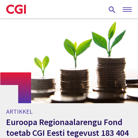
Skip
to
main
content
ARTIKKEL
Euroopa Regionaalarengu Fond
toetab CGI Eesti tegevust 183 404