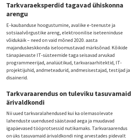
Tarkvaraeksperdid tagavad ühiskonna
arengu
E-kaubanduse hoogustumine, avalike e-teenuste ja
sotsiaalvõrgustike areng, elektroonilise iseteeninduse
võidukäik – need on vaid mõned 2020. aasta
majanduskeskkonda iseloomustavad märksõnad. Kõikide
tänapäevaste IT-süsteemide taga seisavad arvukad
programmeerijad, analüütikud, tarkvaraarhitektid, IT-
projektijuhid, andmeteadurid, andmesisestajad, testijad ja
disainerid.
Tarkvaraarendus on tuleviku tasuvamaid
ärivaldkondi
Nii uued tarkvaralahendused kui ka olemasolevate
lahenduste uuendused säästavad aega ja muudavad
igapäevased tööprotsessid nutikamaks. Tarkvaraarendus
on üks tasuvamaid ärivaldkondi ning arvestades pidevalt