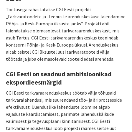
Toetusega rahastatakse CGI Eesti projekti
„Tarkvaratoodete ja -teenuste arenduskeskuse laiendamine
Põhja- ja Kesk-Euroopa üksuste jaoks“. Projekti abil
laiendatakse olemasolevat tarkvaraarenduskeskust, mis
asub Tartus. CGI Eesti tarkvaraarenduskeskus teenindab
kontserni Põhja- ja Kesk-Euroopa üksusi. Arenduskeskus
aitab teistel CGI üksustel uusi tarkvaratooteid välja
töötada ja juba olemasolevaid tooteid edasi arendada.
CGI Eesti on seadnud ambitsioonikad
ekspordieesmärgid
CGI Eesti tarkvaraarenduskeskus töötab välja tõhusaid
tarkvaralahendusi, mis suurendavad töö- ja äriprotsesside
efektiivsust. Uuenduslike lahenduste loomine algab
vajaduste kaardistamisest, parimate lahenduskäikude
valimisest ja tegevusplaani kinnitamisest. CGI Eesti
tarkvaraarenduskeskus loob projekti raames seitse uut