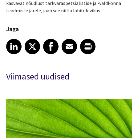
kasvavat nõudlust tarkvaraspetsialistide ja -valdkonna
teadmiste järele, jääb see nii ka lähitulevikus.
Jaga
Share article on LinkedIn
Share article on X
Share article on Facebook
Share article on Email
Share article on Print
LinkedIn
X
Facebook
Email
Print
Viimased uudised