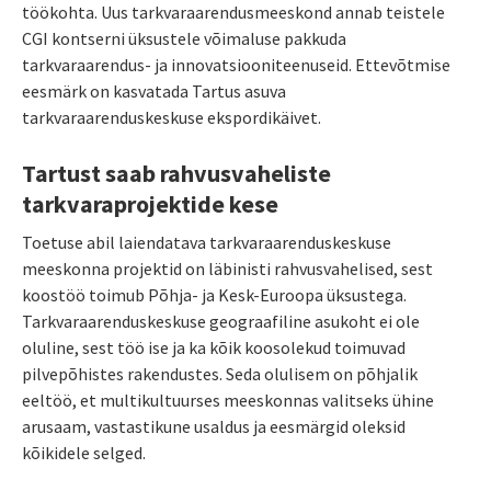
töökohta. Uus tarkvaraarendusmeeskond annab teistele
CGI kontserni üksustele võimaluse pakkuda
tarkvaraarendus- ja innovatsiooniteenuseid. Ettevõtmise
eesmärk on kasvatada Tartus asuva
tarkvaraarenduskeskuse ekspordikäivet.
Tartust saab rahvusvaheliste
tarkvaraprojektide kese
Toetuse abil laiendatava tarkvaraarenduskeskuse
meeskonna projektid on läbinisti rahvusvahelised, sest
koostöö toimub Põhja- ja Kesk-Euroopa üksustega.
Tarkvaraarenduskeskuse geograafiline asukoht ei ole
oluline, sest töö ise ja ka kõik koosolekud toimuvad
pilvepõhistes rakendustes. Seda olulisem on põhjalik
eeltöö, et multikultuurses meeskonnas valitseks ühine
arusaam, vastastikune usaldus ja eesmärgid oleksid
kõikidele selged.