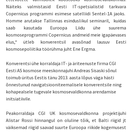
Näiteks valmistasid Eesti IT-spetsialistid tarkvara
Copernicus programmi esimese satelliidi Sentel-1A jaoks.
Homme arutakse Tallinnas esinduslikul seminaril, kuidas
saab kasutada Euroopa Liidu ühe suurema
kosmoseprogrammi Copernicus andmeid meie igapäevases
elus,“ ütleb konverentsil avasõnad lausuv Eesti
kosmosepoliitika töörühma juht Ene Ergma.
Konverentsi ühe korraldaja IT- ja äriteenuste firma CGI
Eesti AS kosmose meeskonnajuhi Andreas Sisaski sõnul
toimub üritus Eestis tänu 2013. aasta lõpus väga hästi
õnnestunud navigatsiooniteemalisele konverentsile ning
kohapealsele tugevale kosmosevaldkonna arendamise
initsiatiivile.
Peakorraldaja CGI UK kosmosevaldkonna projektijuhi
Alistar Rossi hinnangul on oluline tõik, et Balti riigid jt
väiksemad riigid saavad suurte Euroopa riikide kogemusest