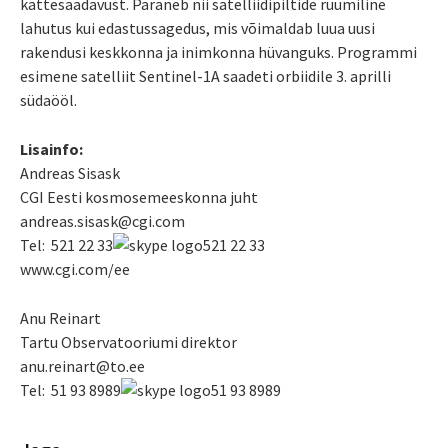
kättesaadavust. Paraneb nii satelliidipiltide ruumiline
lahutus kui edastussagedus, mis võimaldab luua uusi
rakendusi keskkonna ja inimkonna hüvanguks. Programmi
esimene satelliit Sentinel-1A saadeti orbiidile 3. aprilli
südaööl.
Lisainfo:
Andreas Sisask
CGI Eesti kosmosemeeskonna juht
andreas.sisask@cgi.com
Tel:
521 22 33
521 22 33
www.cgi.com/ee
Anu Reinart
Tartu Observatooriumi direktor
anu.reinart@to.ee
Tel:
51 93 8989
51 93 8989