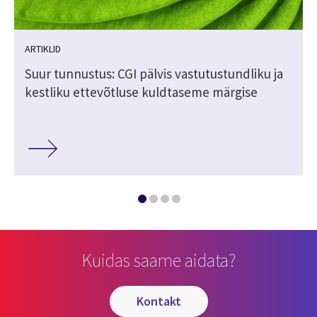
ARTIKLID
Suur tunnustus: CGI pälvis vastutustundliku ja
kestliku ettevõtluse kuldtaseme märgise
Kuidas saame aidata?
kontakt