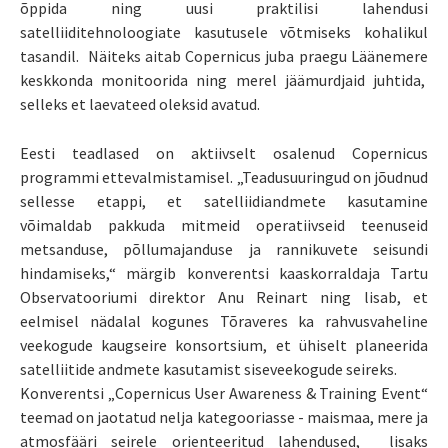
õppida ning uusi praktilisi lahendusi
satelliiditehnoloogiate kasutusele võtmiseks kohalikul
tasandil. Näiteks aitab Copernicus juba praegu Läänemere
keskkonda monitoorida ning merel jäämurdjaid juhtida,
selleks et laevateed oleksid avatud.
Eesti teadlased on aktiivselt osalenud Copernicus
programmi ettevalmistamisel. „Teadusuuringud on jõudnud
sellesse etappi, et satelliidiandmete kasutamine
võimaldab pakkuda mitmeid operatiivseid teenuseid
metsanduse, põllumajanduse ja rannikuvete seisundi
hindamiseks,“ märgib konverentsi kaaskorraldaja Tartu
Observatooriumi direktor Anu Reinart ning lisab, et
eelmisel nädalal kogunes Tõraveres ka rahvusvaheline
veekogude kaugseire konsortsium, et ühiselt planeerida
satelliitide andmete kasutamist siseveekogude seireks.
Konverentsi „Copernicus User Awareness & Training Event“
teemad on jaotatud nelja kategooriasse - maismaa, mere ja
atmosfääri seirele orienteeritud lahendused, lisaks