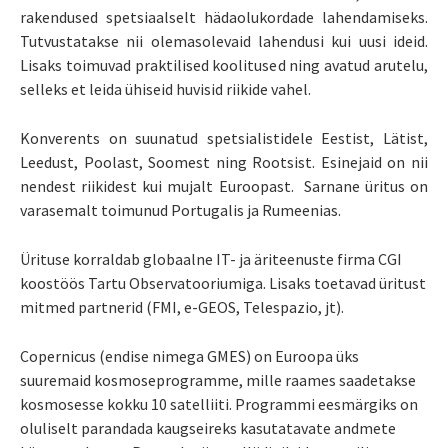
rakendused spetsiaalselt hädaolukordade lahendamiseks.
Tutvustatakse nii olemasolevaid lahendusi kui uusi ideid.
Lisaks toimuvad praktilised koolitused ning avatud arutelu,
selleks et leida ühiseid huvisid riikide vahel.
Konverents on suunatud spetsialistidele Eestist, Lätist,
Leedust, Poolast, Soomest ning Rootsist. Esinejaid on nii
nendest riikidest kui mujalt Euroopast. Sarnane üritus on
varasemalt toimunud Portugalis ja Rumeenias.
Ürituse korraldab globaalne IT- ja äriteenuste firma CGI
koostöös Tartu Observatooriumiga. Lisaks toetavad üritust
mitmed partnerid (FMI, e-GEOS, Telespazio, jt).
Copernicus (endise nimega GMES) on Euroopa üks
suuremaid kosmoseprogramme, mille raames saadetakse
kosmosesse kokku 10 satelliiti. Programmi eesmärgiks on
oluliselt parandada kaugseireks kasutatavate andmete