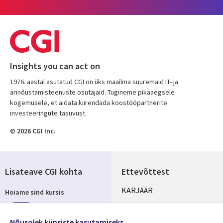
Insights you can act on
1976. aastal asutatud CGI on üks maailma suuremaid IT- ja
ärinõustamisteenuste osutajaid. Tugineme pikaaegsele
kogemusele, et aidata kiirendada koostööpartnerite
investeeringute tasuvust.
© 2026 CGI Inc.
Lisateave CGI kohta
Ettevõttest
Useful
KARJÄÄR
Hoiame sind kursis
links
KONTORID
Telli
Nõusolek küpsiste kasutamiseks