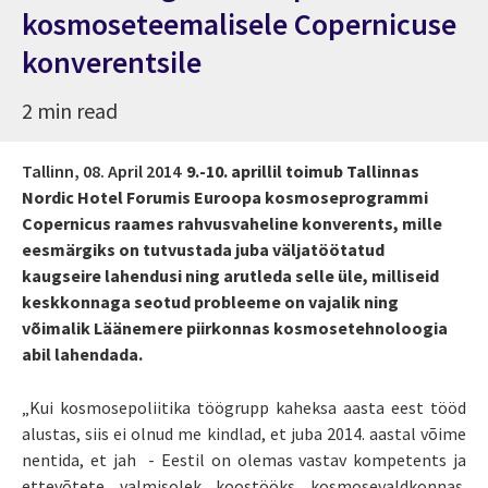
kosmoseteemalisele Copernicuse
konverentsile
2 min read
Tallinn,
08. April 2014
9.-10. aprillil toimub Tallinnas
Nordic Hotel Forumis Euroopa kosmoseprogrammi
Copernicus raames rahvusvaheline konverents, mille
eesmärgiks on tutvustada juba väljatöötatud
kaugseire lahendusi ning arutleda selle üle, milliseid
keskkonnaga seotud probleeme on vajalik ning
võimalik Läänemere piirkonnas kosmosetehnoloogia
abil lahendada.
„Kui kosmosepoliitika töögrupp kaheksa aasta eest tööd
alustas, siis ei olnud me kindlad, et juba 2014. aastal võime
nentida, et jah - Eestil on olemas vastav kompetents ja
ettevõtete valmisolek koostööks kosmosevaldkonnas.