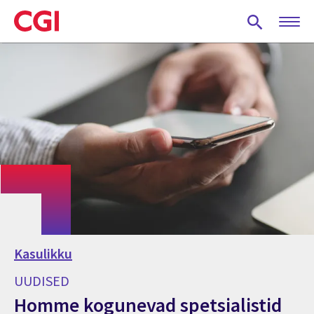
Skip
to
main
content
Kasulikku
UUDISED
Homme kogunevad spetsialistid