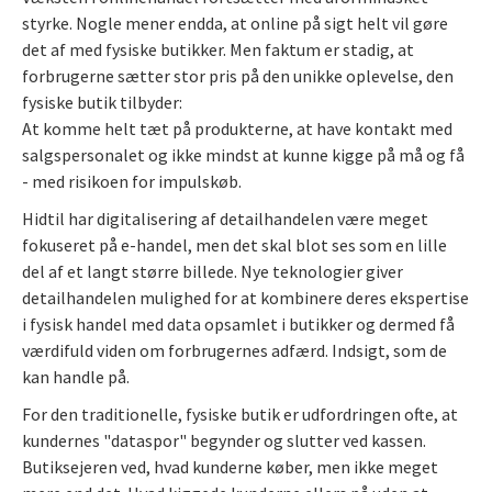
styrke. Nogle mener endda, at online på sigt helt vil gøre
det af med fysiske butikker. Men faktum er stadig, at
forbrugerne sætter stor pris på den unikke oplevelse, den
fysiske butik tilbyder:
At komme helt tæt på produkterne, at have kontakt med
salgspersonalet og ikke mindst at kunne kigge på må og få
- med risikoen for impulskøb.
Hidtil har digitalisering af detailhandelen være meget
fokuseret på e-handel, men det skal blot ses som en lille
del af et langt større billede. Nye teknologier giver
detailhandelen mulighed for at kombinere deres ekspertise
i fysisk handel med data opsamlet i butikker og dermed få
værdifuld viden om forbrugernes adfærd. Indsigt, som de
kan handle på.
For den traditionelle, fysiske butik er udfordringen ofte, at
kundernes "dataspor" begynder og slutter ved kassen.
Butiksejeren ved, hvad kunderne køber, men ikke meget