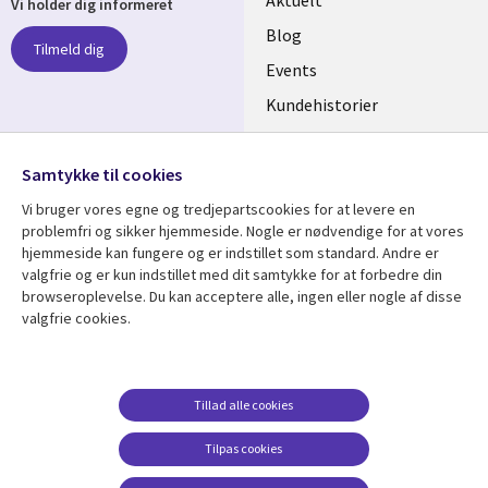
Useful
Aktuelt
Vi holder dig informeret
links
Blog
Tilmeld dig
DENMARK
Events
Kundehistorier
Videoer
Følg os
Samtykke til cookies
Social
Vi bruger vores egne og tredjepartscookies for at levere en
Media
problemfri og sikker hjemmeside. Nogle er nødvendige for at vores
DENMARK
hjemmeside kan fungere og er indstillet som standard. Andre er
valgfrie og er kun indstillet med dit samtykke for at forbedre din
Se mere
Support
browseroplevelse. Du kan acceptere alle, ingen eller nogle af disse
valgfrie cookies.
Library
Legal
Artikler
Legal
Links
DENMARK
Blogs
Persondatapolitik
DENMARK
Events
Accessibility
Tillad alle cookies
Kundehistorier
Suppliers
Tilpas cookies
Nyheder
Change consent