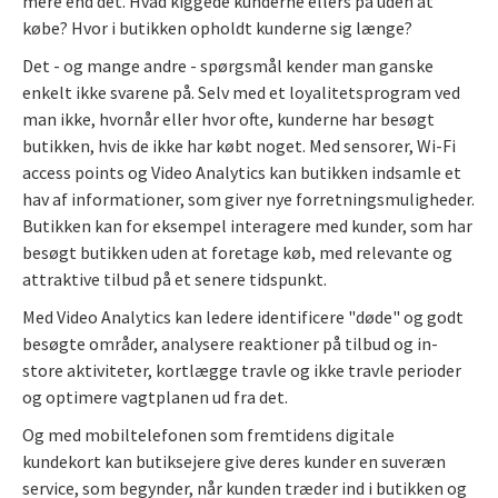
mere end det. Hvad kiggede kunderne ellers på uden at
købe? Hvor i butikken opholdt kunderne sig længe?
Det - og mange andre - spørgsmål kender man ganske
enkelt ikke svarene på. Selv med et loyalitetsprogram ved
man ikke, hvornår eller hvor ofte, kunderne har besøgt
butikken, hvis de ikke har købt noget. Med sensorer, Wi-Fi
access points og Video Analytics kan butikken indsamle et
hav af informationer, som giver nye forretningsmuligheder.
Butikken kan for eksempel interagere med kunder, som har
besøgt butikken uden at foretage køb, med relevante og
attraktive tilbud på et senere tidspunkt.
Med Video Analytics kan ledere identificere "døde" og godt
besøgte områder, analysere reaktioner på tilbud og in-
store aktiviteter, kortlægge travle og ikke travle perioder
og optimere vagtplanen ud fra det.
Og med mobiltelefonen som fremtidens digitale
kundekort kan butiksejere give deres kunder en suveræn
service, som begynder, når kunden træder ind i butikken og