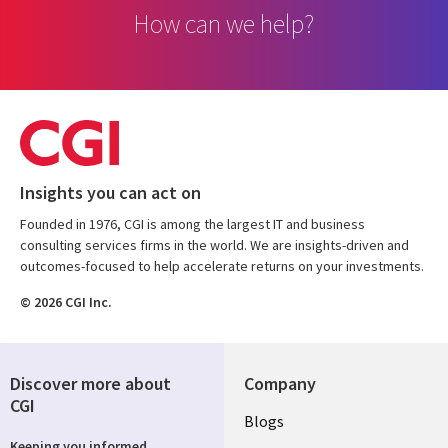
How can we help?
Insights you can act on
Founded in 1976, CGI is among the largest IT and business
consulting services firms in the world. We are insights-driven and
outcomes-focused to help accelerate returns on your investments.
© 2026 CGI Inc.
Discover more about
Company
CGI
Useful
Blogs
Keeping you informed