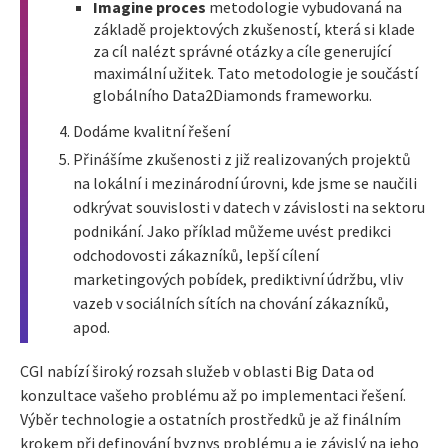
Imagine proces
metodologie vybudovaná na
základě projektových zkušeností, která si klade
za cíl nalézt správné otázky a cíle generující
maximální užitek. Tato metodologie je součástí
globálního Data2Diamonds frameworku.
Dodáme kvalitní řešení
Přinášíme zkušenosti z již realizovaných projektů
na lokální i mezinárodní úrovni, kde jsme se naučili
odkrývat souvislosti v datech v závislosti na sektoru
podnikání. Jako příklad můžeme uvést predikci
odchodovosti zákazníků, lepší cílení
marketingových pobídek, prediktivní údržbu, vliv
vazeb v sociálních sítích na chování zákazníků,
apod.
CGI nabízí široký rozsah služeb v oblasti Big Data od
konzultace vašeho problému až po implementaci řešení.
Výběr technologie a ostatních prostředků je až finálním
krokem při definování byznys problému a je závislý na jeho