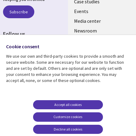
links
Case studies
CZECH
Events
Subscribe
Media center
REPUBLIC
Newsroom
Follow us
Social
Cookie consent
Media
We use our own and third-party cookies to provide a smooth and
CZECH
secure website. Some are necessary for our website to function
REPUBLIC
and are set by default. Others are optional and are only set with
Resource center
Support
your consent to enhance your browsing experience. You may
accept all, none, or some of these optional cookies.
Library
Legal
Articles
Privacy
Links
CZECH
Blogs
Website Privacy Policy
CZECH
REPUBLIC
Case studies
Cookie management
Accept all cookies
center
Events
REPUBLIC
Customize cookies
Podcasts
Decline all cookies
Videos