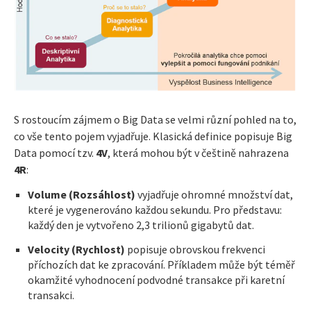
S rostoucím zájmem o Big Data se velmi různí pohled na to,
co vše tento pojem vyjadřuje. Klasická definice popisuje Big
Data pomocí tzv.
4V
, která mohou být v češtině nahrazena
4R
:
V
olume (
R
ozsáhlost)
vyjadřuje ohromné množství dat,
které je vygenerováno každou sekundu. Pro představu:
každý den je vytvořeno 2,3 trilionů gigabytů dat.
V
elocity (
R
ychlost)
popisuje obrovskou frekvenci
příchozích dat ke zpracování. Příkladem může být téměř
okamžité vyhodnocení podvodné transakce při karetní
transakci.