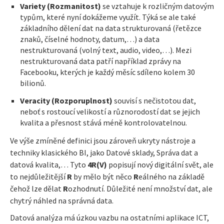
V
ariety (
R
ozmanitost)
se vztahuje k rozličným datovým
typům, které nyní dokážeme využít. Týká se ale také
základního dělení dat na data strukturovaná (řetězce
znaků, číselné hodnoty, datum,…) a data
nestrukturovaná (volný text, audio, video,…). Mezi
nestrukturovaná data patří například zprávy na
Facebooku, kterých je každý měsíc sdíleno kolem 30
bilionů.
V
eracity (
R
ozporuplnost)
souvisí s nečistotou dat,
neboť s rostoucí velikostí a různorodostí dat se jejich
kvalita a přesnost stává méně kontrolovatelnou.
Ve výše zmíněné definici jsou zároveň ukryty nástroje a
techniky klasického BI, jako Datové sklady, Správa dat a
datová kvalita,… Tyto
4R(V)
popisují nový digitální svět, ale
to nejdůležitější
R
by mělo být něco
R
eálného na základě
čehož lze dělat
R
ozhodnutí. Důležité není množství dat, ale
chytrý náhled na správná data.
Datová analýza má úzkou vazbu na ostatními aplikace ICT,