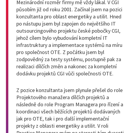
Mezinárodní rozměr firmy mě vždy lákal. V CGI
působím již od roku 2001. Začínal jsem na pozici
konzultanta pro oblast energetiky a utilit. Hned
po nástupu jsem byl zapojen do největšího IT
outsourcingového projektu české pobočky CGI,
jehož cílem bylo vybudování kompletní IT
infrastruktury a implementace systémů na míru
pro společnost OTE. Z počátku jsem byl
zodpovědný za testy systému, postupně pak za
realizaci dílčích změn a nakonec za kompletní
dodávku projektů CGI vůči společnosti OTE.
Z pozice konzultanta jsem plynule přešel do role
Projektového manažera dílčích projektů a
následně do role Program Managera pro řízení a
koordinaci všech běžících projektů dodávaných
jak pro OTE, tak i pro další implementační
projekty z oblasti energetiky a utilit. V roli
Practice Managera mám na starosti tým dvaceti