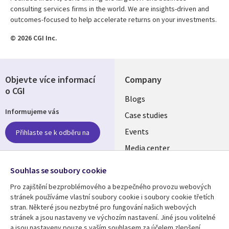
consulting services firms in the world. We are insights-driven and
outcomes-focused to help accelerate returns on your investments.
© 2026 CGI Inc.
Objevte více informací
Company
o CGI
Useful
Blogs
Informujeme vás
links
Case studies
CZECH
Events
Přihlaste se k odběru na
Media center
REPUBLIC
Newsroom
Follow us
Souhlas se soubory cookie
Pro zajištění bezproblémového a bezpečného provozu webových
Social
stránek používáme vlastní soubory cookie i soubory cookie třetích
Media
stran. Některé jsou nezbytné pro fungování našich webových
CZECH
stránek a jsou nastaveny ve výchozím nastavení. Jiné jsou volitelné
REPUBLIC
a jsou nastaveny pouze s vaším souhlasem za účelem zlepšení