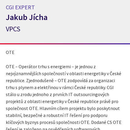
CGI EXPERT
Jakub Jícha
VPCS
CGI Expert Jakub Jícha
OTE
OTE – Operátor trhu s energiemi – je jednou z
nejvýznamnějších společností v oblasti energetiky v České
republice. Zjednodušeně – OTE zodpovídá za organizaci
trhu s plynem a elektřinou v rámci České republiky. CGI
stálo u zrodu jednoho z prvních IT outsourcingových
projektů z oblasti energetiky v České republice právě pro
společnost OTE. Hlavním cílem projektu bylo poskytnout
stabilní, bezpečné a robustní IT řešení pro podporu
klíčových byznys procesů společnosti OTE. Dodané CS OTE
řešení je založeno na osvědčených softwarových