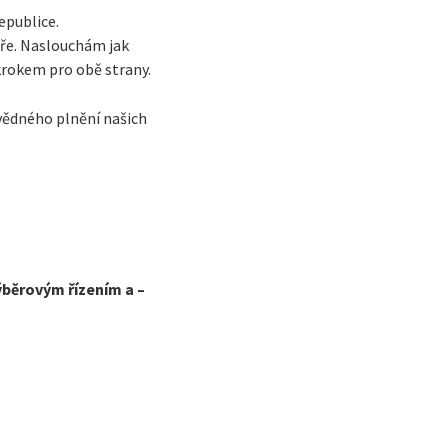
epublice.
bře. Naslouchám jak
krokem pro obě strany.
vědného plnění našich
výběrovým řízením a –