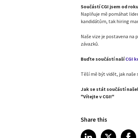
Součástí CGI jsem od roku
Naplňuje mě pomáhat lidem 
kandidátům, tak hiring man
Naše vize je postavena na
závazků.
Buďte součástí naší
CGI k
Těší mě být vidět, jak naše
Jak se stát součástí naše
"Vítejte v CGI!"
Share this
Share article
Share art
Shar
LinkedIn
X