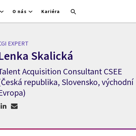
O nás
Kariéra
CGI EXPERT
Lenka Skalická
Talent Acquisition Consultant CSEE
CGI Expert Lenka Skalická
(Česká republika, Slovensko, východní
Evropa)