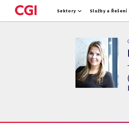
Skip
to
Sektory
Služby a Řešení
main
content