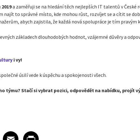
 2019
a zaměřuji se na hledání těch nejlepších IT talentů v České r
najít to správné místo, kde mohou růst, rozvíjet se a cítit se do
ažerům, abych zajistila, že každá nová spolupráce je tím pravým 
 pevných základech dlouhodobých hodnot, vzájemné důvěry a odpo
ultury
i vy!
 společné úsilí vede k úspěchu a spokojenosti všech.
ho týmu? Stačí si vybrat pozici, odpovědět na nabídku, projít 
 on LinkedIn
icle on X
e article on Facebook
Share article on Email
Share article on Print
Facebook
Email
Print