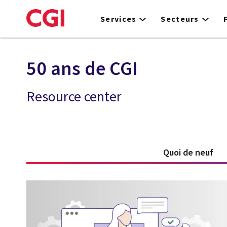
Skip
to
Services
Secteurs
main
content
50 ans de CGI
Resource center
Quoi de neuf
(ac