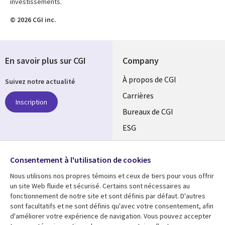
investissements.
© 2026 CGI inc.
En savoir plus sur CGI
Company
Useful
À propos de CGI
Suivez notre actualité
links
Carrières
Inscription
CANADA
Bureaux de CGI
ESG
FR
Alliances
SUIVEZ-NOUS
Consentement à l'utilisation de cookies
Social
Nous utilisons nos propres témoins et ceux de tiers pour vous offrir
Media
un site Web fluide et sécurisé. Certains sont nécessaires au
CANADA
fonctionnement de notre site et sont définis par défaut. D'autres
sont facultatifs et ne sont définis qu'avec votre consentement, afin
Ressources
Support
d'améliorer votre expérience de navigation. Vous pouvez accepter