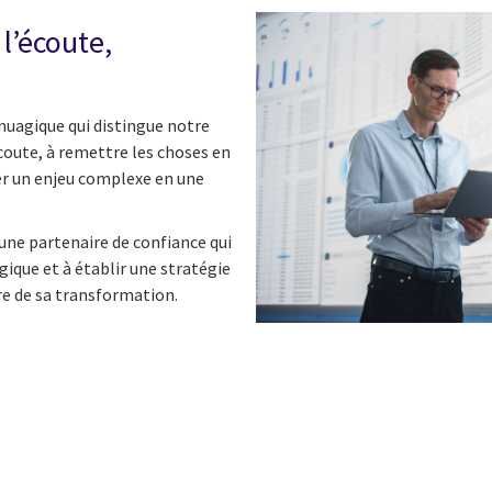
l’écoute,
nuagique qui distingue notre
écoute, à remettre les choses en
er un enjeu complexe en une
 une partenaire de confiance qui
ogique et à établir une stratégie
re de sa transformation.
n
 on Facebook
icle on Email
e article on Print
l
Print