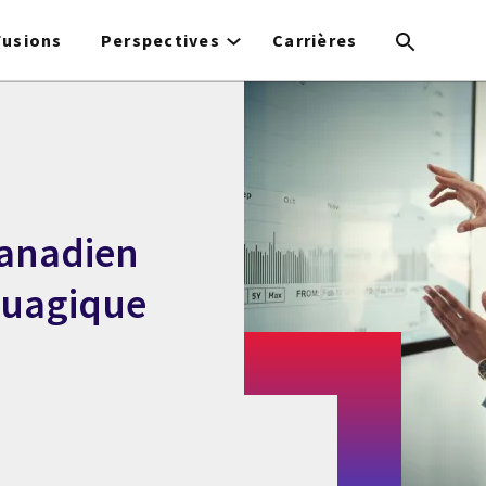
Fusions
Perspectives
Carrières
canadien
nuagique