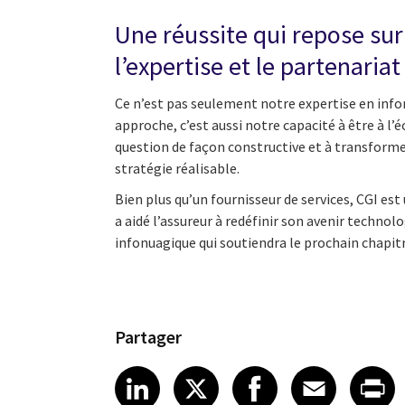
Une réussite qui repose sur 
l’expertise et le partenariat
Ce n’est pas seulement notre expertise en info
approche, c’est aussi notre capacité à être à l’
question de façon constructive et à transform
stratégie réalisable.
Bien plus qu’un fournisseur de services, CGI est
a aidé l’assureur à redéfinir son avenir technol
infonuagique qui soutiendra le prochain chapit
Partager
Share article on LinkedI
Share article on X
Share article
Share art
Shar
LinkedIn
X
Facebook
Emai