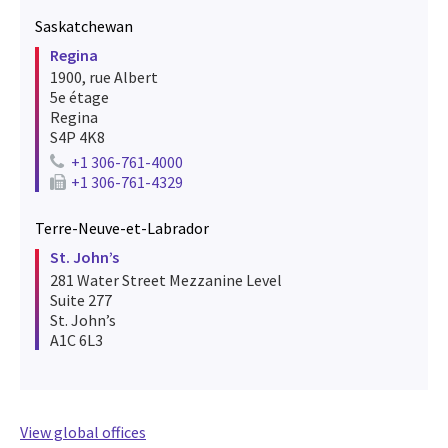
Saskatchewan
Regina
1900, rue Albert
5e étage
Regina
S4P 4K8
+1 306-761-4000
Telephone number for regina
+1 306-761-4329
Fax number for regina
Terre-Neuve-et-Labrador
St. John’s
281 Water Street Mezzanine Level
Suite 277
St. John’s
A1C 6L3
View global offices