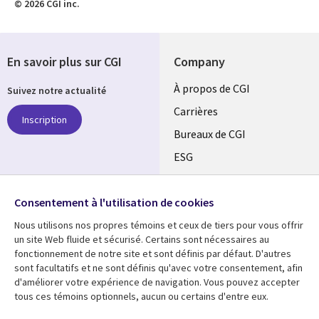
© 2026 CGI inc.
En savoir plus sur CGI
Company
Useful
À propos de CGI
Suivez notre actualité
links
Carrières
Inscription
CANADA
Bureaux de CGI
ESG
FR
Alliances
SUIVEZ-NOUS
Consentement à l'utilisation de cookies
Social
Nous utilisons nos propres témoins et ceux de tiers pour vous offrir
Media
un site Web fluide et sécurisé. Certains sont nécessaires au
CANADA
fonctionnement de notre site et sont définis par défaut. D'autres
sont facultatifs et ne sont définis qu'avec votre consentement, afin
Ressources
Support
d'améliorer votre expérience de navigation. Vous pouvez accepter
tous ces témoins optionnels, aucun ou certains d'entre eux.
Library
Legal
Articles
Restrictions et
conditions juridiques