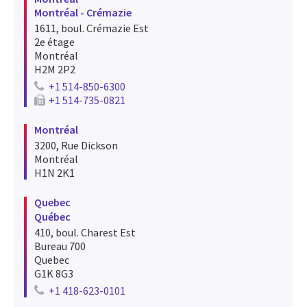
Montréal - Crémazie
1611, boul. Crémazie Est
2e étage
Montréal
H2M 2P2
+1 514-850-6300
Telephone number for montréal montréal - crémazie
+1 514-735-0821
Fax number for montréal montréal - crémazie
Montréal
3200, Rue Dickson
Montréal
H1N 2K1
Quebec
Québec
410, boul. Charest Est
Bureau 700
Quebec
G1K 8G3
+1 418-623-0101
Telephone number for quebec québec