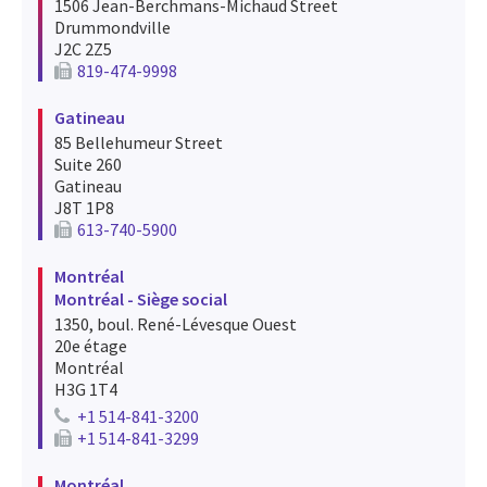
1506 Jean-Berchmans-Michaud Street
Drummondville
J2C 2Z5
819-474-9998
Fax number for drummondville
Gatineau
85 Bellehumeur Street
Suite 260
Gatineau
J8T 1P8
613-740-5900
Fax number for gatineau
Montréal
Montréal - Siège social
1350, boul. René-Lévesque Ouest
20e étage
Montréal
H3G 1T4
+1 514-841-3200
Telephone number for montréal montréal - siège social
+1 514-841-3299
Fax number for montréal montréal - siège social
Montréal