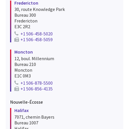
Fredericton
30, route Knowledge Park
Bureau 300
Fredericton
E3C 2R2
+1 506-458-5020
Telephone number for fredericton
+1 506-458-5059
Fax number for fredericton
Moncton
12, boul. Millennium
Bureau 210
Moncton
E1C 0M3
+1 506-878-5500
Telephone number for moncton
+1 506-856-4135
Fax number for moncton
Nouvelle-Écosse
Halifax
7071, chemin Bayers
Bureau 1007
Halifax