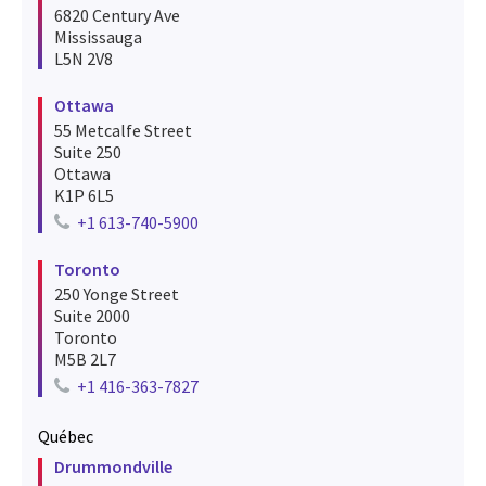
6820 Century Ave
Mississauga
L5N 2V8
Ottawa
55 Metcalfe Street
Suite 250
Ottawa
K1P 6L5
+1 613-740-5900
Telephone number for ottawa
Toronto
250 Yonge Street
Suite 2000
Toronto
M5B 2L7
+1 416-363-7827
Telephone number for toronto
Québec
Drummondville