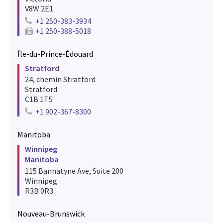
V8W 2E1
+1 250-383-3934
Telephone number for victoria
+1 250-388-5018
Fax number for victoria
Île-du-Prince-Édouard
Stratford
24, chemin Stratford
Stratford
C1B 1T5
+1 902-367-8300
Telephone number for stratford
Manitoba
Winnipeg
Manitoba
115 Bannatyne Ave, Suite 200
Winnipeg
R3B 0R3
Nouveau-Brunswick