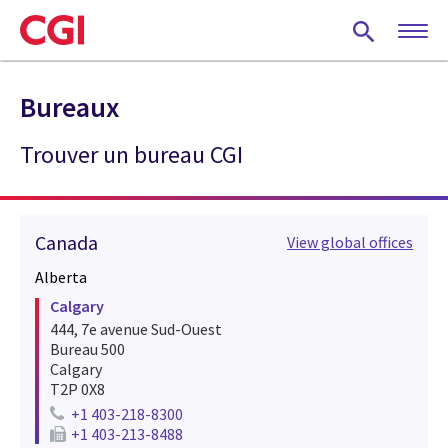
Skip
to
main
content
Bureaux
Trouver un bureau CGI
Canada
View global offices
Alberta
Calgary
444, 7e avenue Sud-Ouest
Bureau 500
Calgary
T2P 0X8
+1 403-218-8300
Telephone number for calgary
+1 403-213-8488