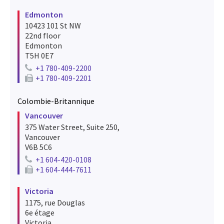
Fax number for calgary
Edmonton
10423 101 St NW
22nd floor
Edmonton
T5H 0E7
+1 780-409-2200
Telephone number for edmonton
+1 780-409-2201
Fax number for edmonton
Colombie-Britannique
Vancouver
375 Water Street, Suite 250,
Vancouver
V6B 5C6
+1 604-420-0108
Telephone number for vancouver
+1 604-444-7611
Fax number for vancouver
Victoria
1175, rue Douglas
6e étage
Victoria