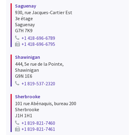
Saguenay
930, rue Jacques-Cartier Est
3e étage
Saguenay
G7H 7K9
+1 418-696-6789
Telephone number for saguenay
+1 418-696-6795
Fax number for saguenay
Shawinigan
444, 5e rue de la Pointe,
Shawinigan
G9N 1E6
+1 819-537-2320
Telephone number for shawinigan
Sherbrooke
101 rue Abénaquis, bureau 200
Sherbrooke
J1H 1H1
+1 819-821-7460
Telephone number for sherbrooke
+1 819-821-7461
Fax number for sherbrooke