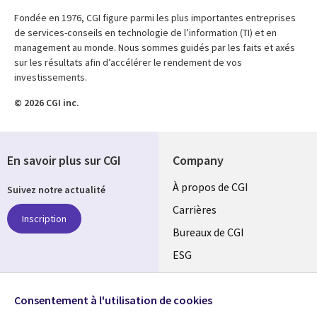
Fondée en 1976, CGI figure parmi les plus importantes entreprises
de services-conseils en technologie de l’information (TI) et en
management au monde. Nous sommes guidés par les faits et axés
sur les résultats afin d’accélérer le rendement de vos
investissements.
© 2026 CGI inc.
En savoir plus sur CGI
Company
Useful
À propos de CGI
Suivez notre actualité
links
Carrières
Inscription
CANADA
Bureaux de CGI
ESG
FR
Alliances
SUIVEZ-NOUS
Consentement à l'utilisation de cookies
Social