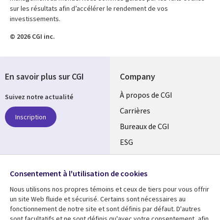
sur les résultats afin d’accélérer le rendement de vos
investissements.
© 2026 CGI inc.
En savoir plus sur CGI
Company
Useful
À propos de CGI
Suivez notre actualité
links
Carrières
Inscription
CANADA
Bureaux de CGI
ESG
FR
Alliances
SUIVEZ-NOUS
Consentement à l'utilisation de cookies
Social
Nous utilisons nos propres témoins et ceux de tiers pour vous offrir
Media
un site Web fluide et sécurisé. Certains sont nécessaires au
CANADA
fonctionnement de notre site et sont définis par défaut. D'autres
sont facultatifs et ne sont définis qu'avec votre consentement, afin