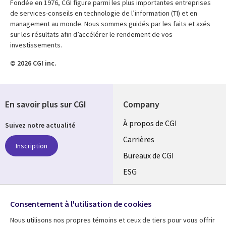
Fondée en 1976, CGI figure parmi les plus importantes entreprises
de services-conseils en technologie de l’information (TI) et en
management au monde. Nous sommes guidés par les faits et axés
sur les résultats afin d’accélérer le rendement de vos
investissements.
© 2026 CGI inc.
En savoir plus sur CGI
Company
Useful
À propos de CGI
Suivez notre actualité
links
Carrières
Inscription
CANADA
Bureaux de CGI
ESG
FR
Alliances
SUIVEZ-NOUS
Consentement à l'utilisation de cookies
Social
Nous utilisons nos propres témoins et ceux de tiers pour vous offrir
Media