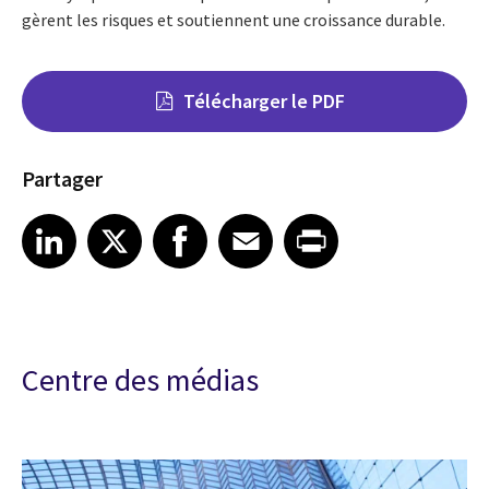
gèrent les risques et soutiennent une croissance durable.
Télécharger le PDF
Partager
Share on LinkedIn
Share on X
Share on Facebook
Share on Email
Share on Print
LinkedIn
X
Facebook
Email
Print
Centre des médias