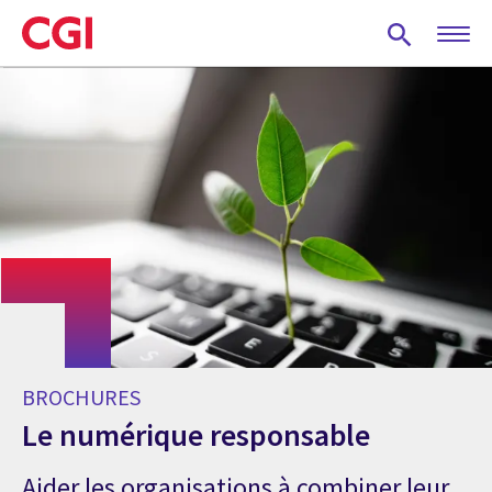
Skip
to
main
content
BROCHURES
Le numérique responsable
Aider les organisations à combiner leur