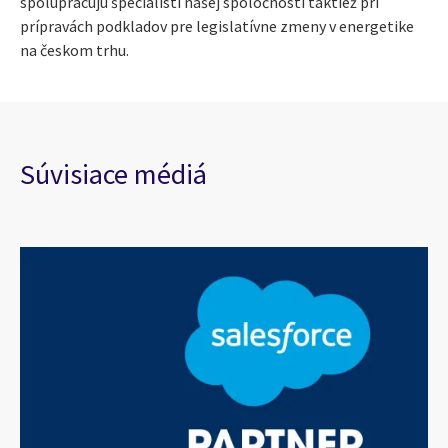
spolupracujú špecialisti našej spoločnosti taktiež pri
prípravách podkladov pre legislatívne zmeny v energetike
na českom trhu.
Súvisiace médiá