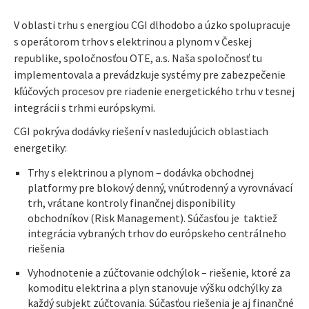
V oblasti trhu s energiou CGI dlhodobo a úzko spolupracuje
s operátorom trhov s elektrinou a plynom v Českej
republike, spoločnosťou OTE, a.s. Naša spoločnosť tu
implementovala a prevádzkuje systémy pre zabezpečenie
kľúčových procesov pre riadenie energetického trhu v tesnej
integrácii s trhmi európskymi.
CGI pokrýva dodávky riešení v nasledujúcich oblastiach
energetiky:
Trhy s elektrinou a plynom – dodávka obchodnej
platformy pre blokový denný, vnútrodenný a vyrovnávací
trh, vrátane kontroly finančnej disponibility
obchodníkov (Risk Management). Súčasťou je taktiež
integrácia vybraných trhov do európskeho centrálneho
riešenia
Vyhodnotenie a zúčtovanie odchýlok – riešenie, ktoré za
komoditu elektrina a plyn stanovuje výšku odchýlky za
každý subjekt zúčtovania. Súčasťou riešenia je aj finančné