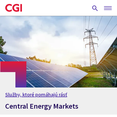
Skip
to
main
content
Služby, ktoré pomáhajú rásť
Central Energy Markets