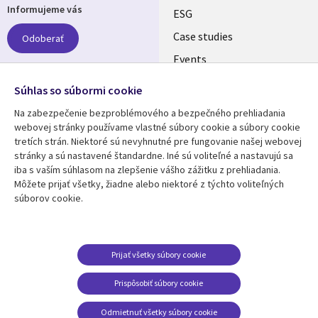
Informujeme vás
links
ESG
SLOVAKIA
Case studies
Odoberať
Events
Media center
Follow us
Súhlas so súbormi cookie
Newsroom
Na zabezpečenie bezproblémového a bezpečného prehliadania
Social
webovej stránky používame vlastné súbory cookie a súbory cookie
Media
tretích strán. Niektoré sú nevyhnutné pre fungovanie našej webovej
SLOVAKIA
stránky a sú nastavené štandardne. Iné sú voliteľné a nastavujú sa
iba s vaším súhlasom na zlepšenie vášho zážitku z prehliadania.
Resource center
Support
Môžete prijať všetky, žiadne alebo niektoré z týchto voliteľných
súborov cookie.
Library
Legal
Articles
Privacy
Links
SLOVAKIA
Blogs
Cookie Consent
SLOVAKIA
Case studies
Prijať všetky súbory cookie
Events
Prispôsobiť súbory cookie
Podcasts
Odmietnuť všetky súbory cookie
Viewpoints