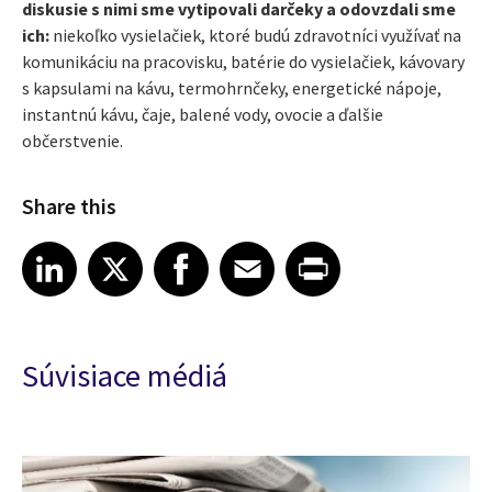
diskusie s nimi sme vytipovali darčeky a odovzdali sme
ich:
niekoľko vysielačiek, ktoré budú zdravotníci využívať na
komunikáciu na pracovisku, batérie do vysielačiek, kávovary
s kapsulami na kávu, termohrnčeky, energetické nápoje,
instantnú kávu, čaje, balené vody, ovocie a ďalšie
občerstvenie.
Share this
Share article on LinkedIn
Share article on X
Share article on Facebook
Share article on Email
Share article on Print
LinkedIn
X
Facebook
Email
Print
Súvisiace médiá