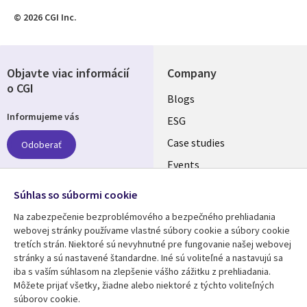
© 2026 CGI Inc.
Objavte viac informácií
Company
o CGI
Useful
Blogs
Informujeme vás
links
ESG
SLOVAKIA
Case studies
Odoberať
Events
Media center
Follow us
Súhlas so súbormi cookie
Newsroom
Na zabezpečenie bezproblémového a bezpečného prehliadania
Social
webovej stránky používame vlastné súbory cookie a súbory cookie
Media
tretích strán. Niektoré sú nevyhnutné pre fungovanie našej webovej
SLOVAKIA
stránky a sú nastavené štandardne. Iné sú voliteľné a nastavujú sa
iba s vaším súhlasom na zlepšenie vášho zážitku z prehliadania.
Resource center
Support
Môžete prijať všetky, žiadne alebo niektoré z týchto voliteľných
súborov cookie.
Library
Legal
Articles
Privacy