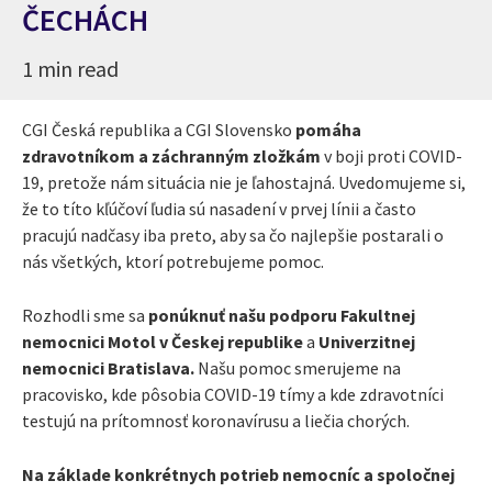
ČECHÁCH
1 min read
CGI Česká republika a CGI Slovensko
pomáha
zdravotníkom a záchranným zložkám
v boji proti COVID-
19, pretože nám situácia nie je ľahostajná. Uvedomujeme si,
že to títo kľúčoví ľudia sú nasadení v prvej línii a často
pracujú nadčasy iba preto, aby sa čo najlepšie postarali o
nás všetkých, ktorí potrebujeme pomoc.
Rozhodli sme sa
ponúknuť našu podporu Fakultnej
nemocnici Motol v Českej republike
a
Univerzitnej
nemocnici Bratislava.
Našu pomoc smerujeme na
pracovisko, kde pôsobia COVID-19 tímy a kde zdravotníci
testujú na prítomnosť koronavírusu a liečia chorých.
Na základe konkrétnych potrieb nemocníc a spoločnej