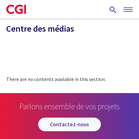
Skip
to
main
content
Centre des médias
There are no contents available in this section.
Parlons ensemble de vos projets
contactez-nous