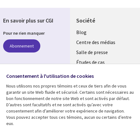
En savoir plus sur CGI
Société
Useful
Blog
Pour ne rien manquer
links
Centre des médias
Abonnement
LUXEMBOURG
Salle de presse
Études de cas
Événements
Suivez-nous
Consentement à l'utilisation de cookies
Nous utilisons nos propres témoins et ceux de tiers afin de vous
Social
garantir un site Web fluide et sécurisé. Certains sont nécessaires au
Media
bon fonctionnement de notre site Web et sont activés par défaut.
LUXEMBOURG
D’autres sont facultatifs et ne sont activés qu’avec votre
consentement afin d’améliorer votre expérience de navigation.
Ressources
Support
Vous pouvez accepter tous ces témoins, aucun ou certains d’entre
eux.
Library
Legal
Articles
Restrictions et
conditions juridiques
Links
SECTIONS
Blog