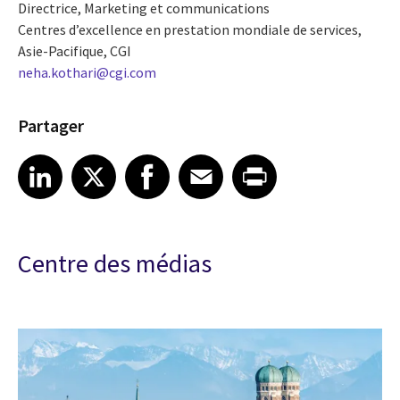
Directrice, Marketing et communications
Centres d’excellence en prestation mondiale de services,
Asie-Pacifique, CGI
neha.kothari@cgi.com
Partager
Share article on LinkedIn
Share article on X
Share article on Facebook
Share article on Email
Share article on Print
LinkedIn
X
Facebook
Email
Print
Centre des médias