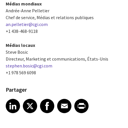
Médias mondiaux
Andrée-Anne Pelletier
Chef de service, Médias et relations publiques
an.pelletier@cgi.com
+1 438-468-9118
Médias locaux
Steve Bosic
Directeur, Marketing et communications, États-Unis
stephen.bosic@cgi.com
+1 978 569 6098
Partager
Share article on LinkedIn
Share article on X
Share article on Facebook
Share article on Email
Share article on Print
LinkedIn
X
Facebook
Email
Print