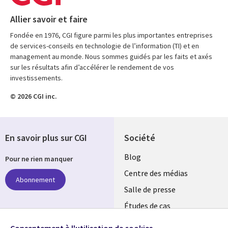
Allier savoir et faire
Fondée en 1976, CGI figure parmi les plus importantes entreprises
de services-conseils en technologie de l’information (TI) et en
management au monde. Nous sommes guidés par les faits et axés
sur les résultats afin d’accélérer le rendement de vos
investissements.
© 2026 CGI inc.
En savoir plus sur CGI
Société
Useful
Blog
Pour ne rien manquer
links
Centre des médias
Abonnement
LUXEMBOURG
Salle de presse
Études de cas
Événements
Suivez-nous
Consentement à l'utilisation de cookies