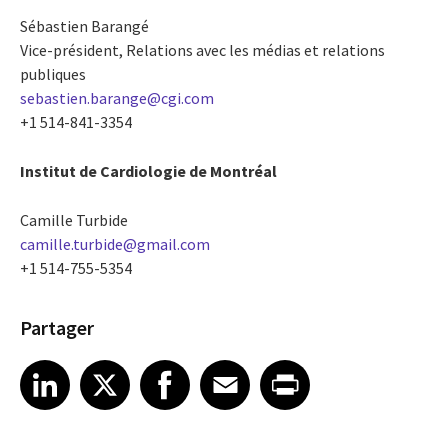
Sébastien Barangé
Vice-président, Relations avec les médias et relations
publiques
sebastien.barange@cgi.com
+1 514-841-3354
Institut de Cardiologie de Montréal
Camille Turbide
camille.turbide@gmail.com
+1 514-755-5354
Partager
Share article on LinkedIn
Share article on X
Share article on Facebook
Share article on Email
Share article on Print
LinkedIn
X
Facebook
Email
Print