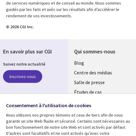
de services numériques et de conseil au monde. Nous sommes
guidés par les faits et axés sur les résultats afin d’accélérer le
rendement de vos investissements.
© 2026 CGI Inc.
En savoir plus sur CGI
Qui sommes-nous
Useful
Blog
Suivez notre actualité
links
Centre des médias
Inscrivez-vous
LUXEMBOURG
Salle de presse
Études de cas
Retrouvez-nous sur les
Événements
réseaux
Consentement à l'utilisation de cookies
Nous utilisons nos propres témoins et ceux de tiers afin de vous
Social
garantir un site Web fluide et sécurisé. Certains sont nécessaires au
Media
bon fonctionnement de notre site Web et sont activés par défaut.
LUXEMBOURG
D’autres sont facultatifs et ne sont activés qu’avec votre