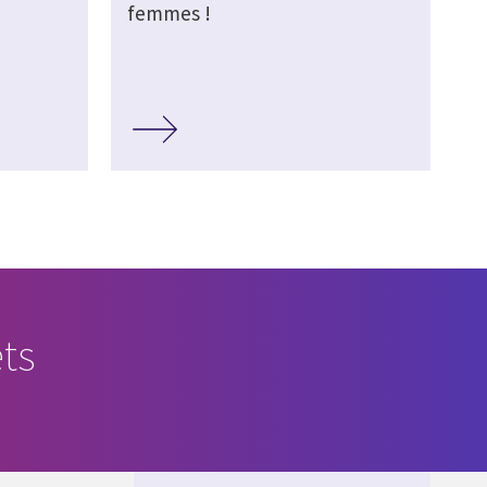
femmes !
ts