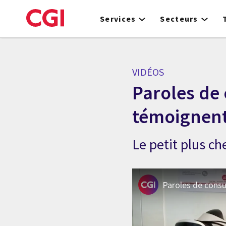
Skip
to
Services
Secteurs
main
content
VIDÉOS
Paroles de 
témoignent
Le petit plus ch
Paroles de consu