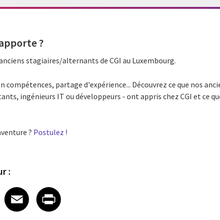
'apporte ?
d'anciens stagiaires/alternants de CGI au Luxembourg.
en compétences, partage d'expérience... Découvrez ce que nos anci
ants, ingénieurs IT ou développeurs - ont appris chez CGI et ce qu
?
aventure ?
Postulez !
r :
 on LinkedIn
icle on X
e article on Facebook
Share article on Email
Share article on Print
Facebook
Email
Print