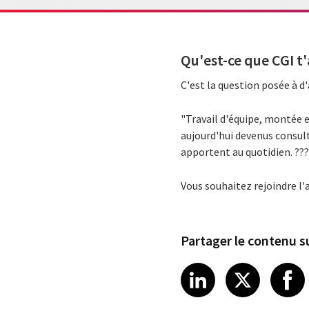
Qu'est-ce que CGI t
C'est la question posée à 
"Travail d'équipe, montée 
aujourd'hui devenus consult
apportent au quotidien. ?‍?
Vous souhaitez rejoindre l'
Partager le contenu su
Share article
Share art
Shar
LinkedIn
X