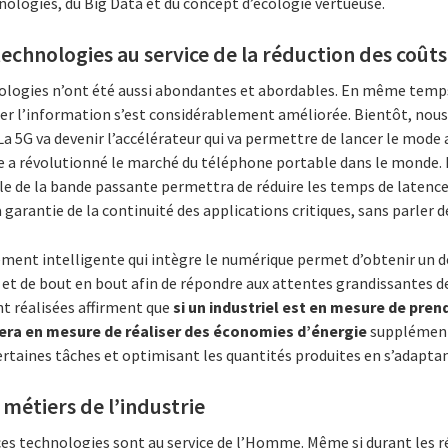
hnologies, du Big Data et du concept d’écologie vertueuse.
chnologies au service de la réduction des coûts
ologies n’ont été aussi abondantes et abordables. En même temps, l
yser l’information s’est considérablement améliorée. Bientôt, nous
La 5G va devenir l’accélérateur qui va permettre de lancer le mode ap
a révolutionné le marché du téléphone portable dans le monde. P
le de la bande passante permettra de réduire les temps de latence
la garantie de la continuité des application
s
critiques, sans parler 
ment intelligente qui intègre le numérique permet d’obtenir un d
l et de bout en bout afin de répondre aux attentes grandissantes 
t réalisées affirment que
si un industriel est en mesure de pre
sera en mesure de réaliser des économies d’énergie
supplément
rtaines tâches et optimisant les quantités produites en s’adapta
métiers de l’industrie
es technologies sont au service de l’Homme. Même si durant les ré