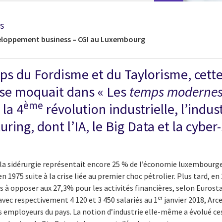
s
eloppement business – CGI au Luxembourg
temps du Fordisme et du Taylorisme, cet
 se moquait dans « Les
temps moderne
ème
 la 4
révolution industrielle, l’indus
ing, dont l’IA, le Big Data et la cyber
e la sidérurgie représentait encore 25 % de l’économie luxembourge
 1975 suite à la crise liée au premier choc pétrolier. Plus tard, en 
s à opposer aux 27,3% pour les activités financières, selon Eurostat
er
vec respectivement 4 120 et 3 450 salariés au 1
janvier 2018, Arc
s employeurs du pays. La notion d’industrie elle-même a évolué ce