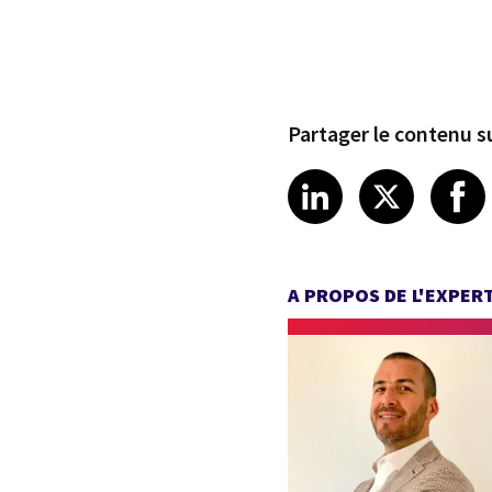
Partager le contenu su
Share article
Share art
Shar
LinkedIn
X
A PROPOS DE L'EXPER