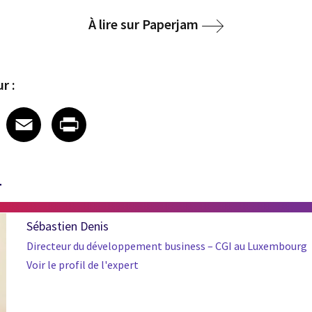
À lire sur Paperjam
r :
 on LinkedIn
icle on X
e article on Facebook
Share article on Email
Share article on Print
Facebook
Email
Print
T
Sébastien Denis
Directeur du développement business – CGI au Luxembourg
Voir le profil de l'expert