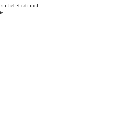
rrentiel et rateront
ie.