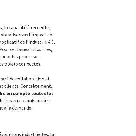
a capacité à recueillir,
 visualiserons l’impact de
plicatif de l’industrie 4.0,
our certaines industries
,
 pour les processus
des objets connectés
.
egré de collaboration et
des clients. Concrètement,
ndre en compte toutes les
aires en optimisant les
nt à la demande.
volutions industrielles, la