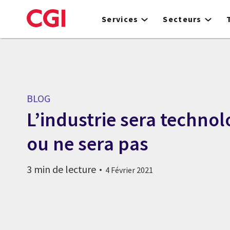
Skip
to
Services
Secteurs
main
content
BLOG
L’industrie sera techn
ou ne sera pas
3 min de lecture
4 Février 2021