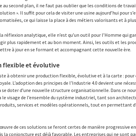
e au second plan, il ne faut pas oublier que les conditions de tra
olution ». Il suffit pour cela de visiter une usine aujourd’hui pour s
matisées, ce qui laisse la place à des métiers valorisants et à plus
a réflexion analytique, elle n’est qu’un outil pour l’Homme qui ga
’agir plus rapidement et au bon moment. Ainsi, les outils et les pro
ettre à jour en se formant et accompagnant cette nouvelle ère.
 flexible et évolutive
iste à obtenir une production flexible, évolutive et à la carte : pour
yale. L’adoption des principes de l’Industrie 4.0 devient une nécess
à se doter d’une nouvelle structure organisationnelle. Dans ce no
a le visage de l’ensemble du système industriel, tant son architect
roduits, services et modèles opérationnels, tout en permettant d’
 œuvre de ces solutions se feront certes de manière progressive en
 la conjoncture est déjà favorable. Les entreprises qui ne sont pas