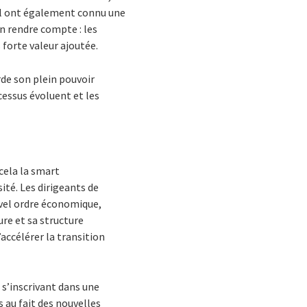
vail ont également connu une
’en rendre compte : les
 forte valeur ajoutée.
rde son plein pouvoir
cessus évoluent et les
 cela la smart
ité. Les dirigeants de
uvel ordre économique,
ure et sa structure
accélérer la transition
 s’inscrivant dans une
 au fait des nouvelles