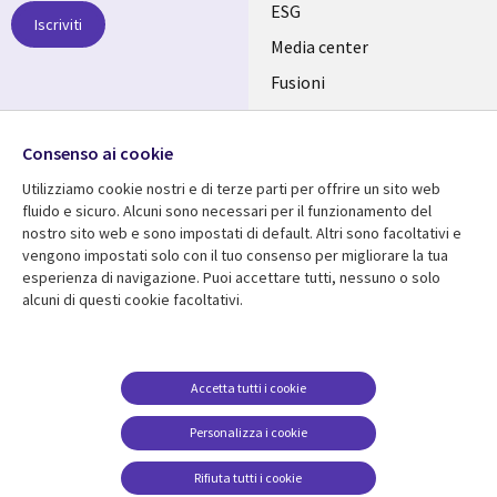
links
ESG
Iscriviti
ITALY
Media center
Fusioni
IT
Investitori
Seguici su
Uffici
Consenso ai cookie
Utilizziamo cookie nostri e di terze parti per offrire un sito web
fluido e sicuro. Alcuni sono necessari per il funzionamento del
nostro sito web e sono impostati di default. Altri sono facoltativi e
vengono impostati solo con il tuo consenso per migliorare la tua
Centro risorse
Aiuto
esperienza di navigazione. Puoi accettare tutti, nessuno o solo
alcuni di questi cookie facoltativi.
Library
Legal
Articles
Accessibilità
Links
ITALY
Brochures
Politica sulla privacy
ITALY
IT
Videos
Avviso legale
Accetta tutti i cookie
Events
Web privacy
IT
Personalizza i cookie
Viewpoints
Gestione dei cookie
Rifiuta tutti i cookie
Notizia