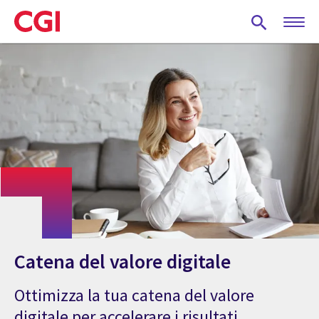
Skip
to
main
content
Catena del valore digitale
Ottimizza la tua catena del valore
digitale per accelerare i risultati