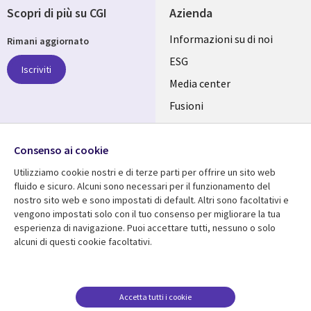
Scopri di più su CGI
Azienda
Useful
Informazioni su di noi
Rimani aggiornato
links
ESG
Iscriviti
ITALY
Media center
Fusioni
IT
Investitori
Seguici su
Uffici
Consenso ai cookie
Utilizziamo cookie nostri e di terze parti per offrire un sito web
fluido e sicuro. Alcuni sono necessari per il funzionamento del
nostro sito web e sono impostati di default. Altri sono facoltativi e
vengono impostati solo con il tuo consenso per migliorare la tua
Centro risorse
Aiuto
esperienza di navigazione. Puoi accettare tutti, nessuno o solo
alcuni di questi cookie facoltativi.
Library
Legal
Articles
Accessibilità
Links
ITALY
Brochures
Politica sulla privacy
ITALY
IT
Videos
Avviso legale
Accetta tutti i cookie