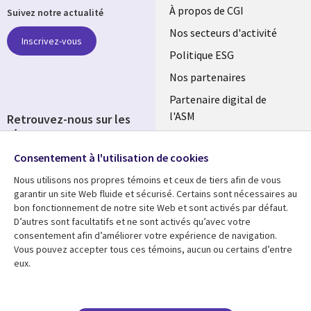
Useful
À propos de CGI
Suivez notre actualité
links
Nos secteurs d'activité
Inscrivez-vous
FRANCE
Politique ESG
Nos partenaires
Partenaire digital de
l'ASM
Retrouvez-nous sur les
réseaux
Salle de presse
Consentement à l'utilisation de cookies
Social
Fusions
Media
Nous utilisons nos propres témoins et ceux de tiers afin de vous
FRANCE
garantir un site Web fluide et sécurisé. Certains sont nécessaires au
bon fonctionnement de notre site Web et sont activés par défaut.
Ressources
Support
D’autres sont facultatifs et ne sont activés qu’avec votre
consentement afin d’améliorer votre expérience de navigation.
Library
Legal
Articles
Accessibilité
Vous pouvez accepter tous ces témoins, aucun ou certains d’entre
eux.
Links
FRANCE
Blog
Protection des données
FRANCE
Études de cas
Restrictions et
conditions juridiques