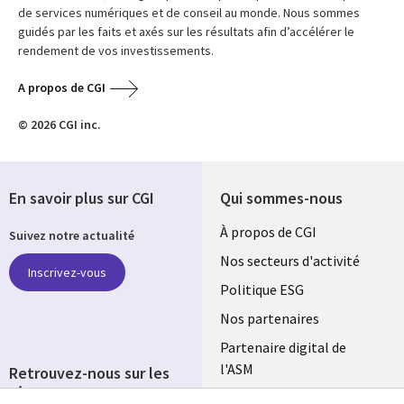
de services numériques et de conseil au monde. Nous sommes
guidés par les faits et axés sur les résultats afin d’accélérer le
rendement de vos investissements.
A propos de CGI
© 2026 CGI inc.
En savoir plus sur CGI
Qui sommes-nous
Useful
À propos de CGI
Suivez notre actualité
links
Nos secteurs d'activité
Inscrivez-vous
FRANCE
Politique ESG
Nos partenaires
Partenaire digital de
l'ASM
Retrouvez-nous sur les
réseaux
Salle de presse