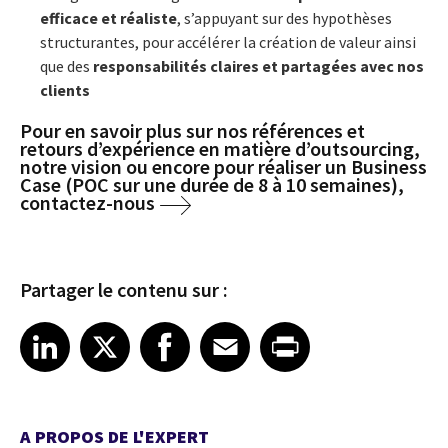
efficace et réaliste
, s’appuyant sur des hypothèses
structurantes,
pour
accélérer la création de valeur ainsi
que des
responsabilités claires et partagées avec nos
clients
Pour en savoir plus sur nos références et
retours d’expérience en matière d’outsourcing,
notre vision ou encore pour réaliser un Business
Case (POC sur une durée de 8 à 10 semaines),
contactez-nous
Partager le contenu sur :
Share article on LinkedIn
Share article on X
Share article on Facebook
Share article on Email
Share article on Print
LinkedIn
X
Facebook
Email
Print
A PROPOS DE L'EXPERT