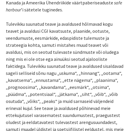
Kanada ja Ameerika Ühendriikide väärtpaberiseaduste
safe
harbour
’i sätetele tuginedes.
Tulevikku suunatud teave ja avaldused hõlmavad kogu
teavet ja avaldusi CGI kavatsuste, plaanide, ootuste,
veendumuste, eesmärkide, edaspidiste tulemuste ja
strateegia kohta, samuti mistahes muud teavet või
avaldusi, mis on seotud tulevaste sündmuste või oludega
ning mis ei ole otse ega ainuüksi seotud ajalooliste
faktidega. Tulevikku suunatud teave ja avaldused sisaldavad
sageli selliseid sõnu nagu „uskuma“, „hinnang“, „ootama“,
„kavatsema“, „ennustama“, „ette nägema“, „plaanima“,
„prognoosima“, „kavandama“, „eesmärk“, „otsima“,
„püüdma“, „potentsiaal“, „jätkama“, „siht“, „võib“, „võib
osutuda“, „võiks“, „peaks“ ja muid sarnaseid väljendeid
erineval kujul. See teave ja avaldused põhinevad meie
ettekujutusel varasematest suundumustest, praegustest
oludest ja eeldatavatest tulevastest arengusuundadest,
samuti muudel üldistel ja spetsiifilistel eeldustel, mis meie