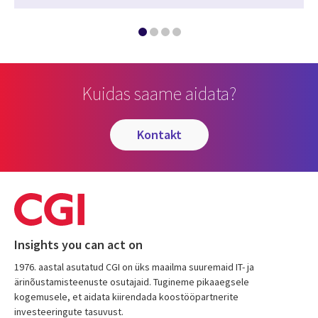
Kuidas saame aidata?
kontakt
Insights you can act on
1976. aastal asutatud CGI on üks maailma suuremaid IT- ja
ärinõustamisteenuste osutajaid. Tugineme pikaaegsele
kogemusele, et aidata kiirendada koostööpartnerite
investeeringute tasuvust.