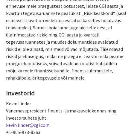
erinevuse meie praegustest ootustest, leiate CGI aasta ja
kvartali tegevusaruannete peatükist „Riskikeskkond“ (seal
esinevat teavet on viidetena esitatud ka selles hoiatavas
teadaandes). Samuti hoiatame lugejaid selle eest, et
ülalnimetatud riskid ning CGI aasta ja kvartali
tegevusaruannetes ja muudes dokumentides avaldatud
riskid ei ole ainsad, mis meid võivad mõjutada. Täiendavad
riskid ja ebaselgus, mida me praegu ei tea või mida peame
praegu ebaoluliseks, võivad avaldada olulist kahjulikku
mõju ka meie finantsseisundile, finantstulemustele,
rahakäibele, äritegevusele või mainele.
Investorid
Kevin Linder
Vanemasepresident finants- ja maksuvaldkonnas ning
investorsuhete juht
kevin.linder@cgi.com
+1-905-973-8363