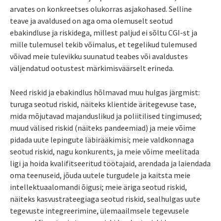
arvates on konkreetses olukorras asjakohased. Selline
teave ja avaldused on aga oma olemuselt seotud
ebakindluse ja riskidega, millest paljud ei sõltu CGI-st ja
mille tulemusel tekib võimalus, et tegelikud tulemused
võivad meie tulevikku suunatud teabes või avaldustes
väljendatud ootustest märkimisväärselt erineda.
Need riskid ja ebakindlus hõlmavad muu hulgas järgmist:
turuga seotud riskid, näiteks klientide äritegevuse tase,
mida mõjutavad majanduslikud ja poliitilised tingimused;
muud välised riskid (näiteks pandeemiad) ja meie võime
pidada uute lepingute läbirääkimisi; meie valdkonnaga
seotud riskid, nagu konkurents, ja meie võime meelitada
ligi ja hoida kvalifitseeritud töötajaid, arendada ja laiendada
oma teenuseid, jõuda uutele turgudele ja kaitsta meie
intellektuaalomandi õigusi; meie äriga seotud riskid,
näiteks kasvustrateegiaga seotud riskid, sealhulgas uute
tegevuste integreerimine, ülemaailmsele tegevusele