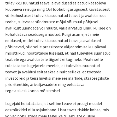
tulevikku suunatud teave ja avaldused esitatud käesoleva
kuupäeva seisuga ning CGI loobub igasugusest kavatsusest
või kohustusest tulevikku suunatud teavet ja avaldusi uue
teabe, tulevaste sündmuste mõjul või muul põhjusel
avalikult uuendada või muuta, välja arvatud juhul, kui see on
kohaldatava seadusega nõutud. Kuigi usume, et meie
eeldused, millel tulevikku suunatud teave ja avaldused
põhinevad, olid selle pressiteate väljaandmise kuupäeval
mõistlikud, hoiatatakse lugejaid, et nad tulevikku suunatud
teabele ega avaldustele liigselt ei tugineks. Peale selle
tuletatakse lugejatele meelde, et tulevikku suunatud
teavet ja avaldusi esitatakse ainult selleks, et toetada
investoreid ja teisi huvilisi meie eesmärkide, strateegiliste
prioriteetide, äriväljavaadete ning eeldatava
tegevuskeskkonna mõistmisel.
Lugejaid hoiatatakse, et selline teave ei pruugi muudel
eesmärkidel olla asjakohane. Lisateavet riskide kohta, mis
võivad põhjustada meie tegelike tulemuste olulise