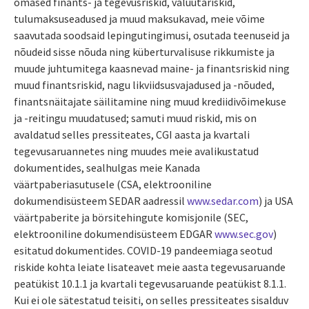
omased finants- ja tegevusriskid, valuutariskid,
tulumaksuseadused ja muud maksukavad, meie võime
saavutada soodsaid lepingutingimusi, osutada teenuseid ja
nõudeid sisse nõuda ning küberturvalisuse rikkumiste ja
muude juhtumitega kaasnevad maine- ja finantsriskid ning
muud finantsriskid, nagu likviidsusvajadused ja -nõuded,
finantsnäitajate säilitamine ning muud krediidivõimekuse
ja -reitingu muudatused; samuti muud riskid, mis on
avaldatud selles pressiteates, CGI aasta ja kvartali
tegevusaruannetes ning muudes meie avalikustatud
dokumentides, sealhulgas meie Kanada
väärtpaberiasutusele (CSA, elektrooniline
dokumendisüsteem SEDAR aadressil
www.sedar.com
) ja USA
väärtpaberite ja börsitehingute komisjonile (SEC,
elektrooniline dokumendisüsteem EDGAR
www.sec.gov
)
esitatud dokumentides. COVID-19 pandeemiaga seotud
riskide kohta leiate lisateavet meie aasta tegevusaruande
peatükist 10.1.1 ja kvartali tegevusaruande peatükist 8.1.1.
Kui ei ole sätestatud teisiti, on selles pressiteates sisalduv