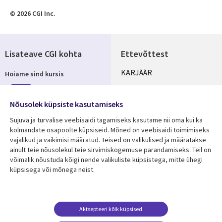
© 2026 CGI Inc.
Lisateave CGI kohta
Ettevõttest
Useful
KARJÄÄR
Hoiame sind kursis
links
KONTORID
Telli
ESTONIA
Nõusolek küpsiste kasutamiseks
Sujuva ja turvalise veebisaidi tagamiseks kasutame nii oma kui ka
kolmandate osapoolte küpsiseid. Mõned on veebisaidi toimimiseks
vajalikud ja vaikimisi määratud. Teised on valikulised ja määratakse
Jälgi meid
ainult teie nõusolekul teie sirvimiskogemuse parandamiseks. Teil on
Social
võimalik nõustuda kõigi nende valikuliste küpsistega, mitte ühegi
Media
küpsisega või mõnega neist.
ESTONIA
Ressursikeskus
Tugi
Aktsepteeri kõik küpsised
Library
Legal
Viimased uudised
Õigused