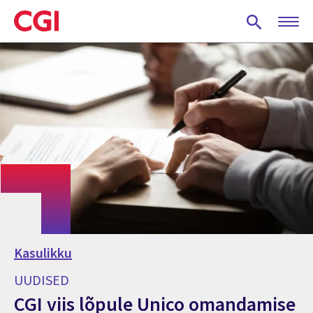
Skip
to
main
content
Kasulikku
UUDISED
CGI viis lõpule Unico omandamise