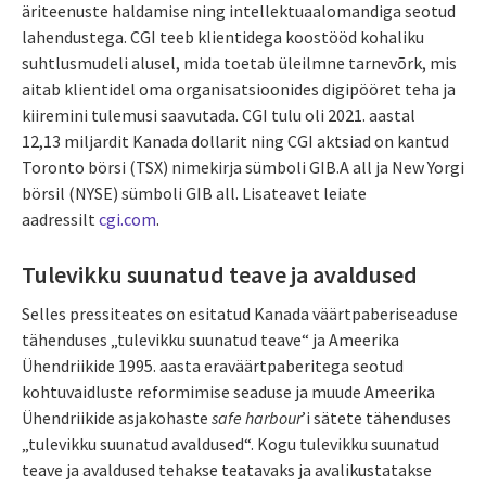
äriteenuste haldamise ning intellektuaalomandiga seotud
lahendustega. CGI teeb klientidega koostööd kohaliku
suhtlusmudeli alusel, mida toetab üleilmne tarnevõrk, mis
aitab klientidel oma organisatsioonides digipööret teha ja
kiiremini tulemusi saavutada. CGI tulu oli 2021. aastal
12,13 miljardit Kanada dollarit ning CGI aktsiad on kantud
Toronto börsi (TSX) nimekirja sümboli GIB.A all ja New Yorgi
börsil (NYSE) sümboli GIB all. Lisateavet leiate
aadressilt
cgi.com
.
Tulevikku suunatud teave ja avaldused
Selles pressiteates on esitatud Kanada väärtpaberiseaduse
tähenduses „tulevikku suunatud teave“ ja Ameerika
Ühendriikide 1995. aasta eraväärtpaberitega seotud
kohtuvaidluste reformimise seaduse ja muude Ameerika
Ühendriikide asjakohaste
safe harbour
’i sätete tähenduses
„tulevikku suunatud avaldused“. Kogu tulevikku suunatud
teave ja avaldused tehakse teatavaks ja avalikustatakse