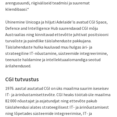
arengusuundi, riigiväliseid teadmisi ja suuremat
kliendibaasi.“
Ühinemine Unicoga ja hiljuti Adelaide’is avatud CGI Space,
Defence and Intelligence Hub suurendavad CGI mõju
Austraalias ning kinnitavad ettevõtte juhtivat positsiooni
turvaliste ja paindlike täislahenduste pakkujana.
Täislahenduste hulka kuuluvad muu hulgas äri- ja
strateegiline IT-nõustamine, süsteemide integreerimine,
teenuste haldamine ja intellektuaalomandiga seotud
ärilahendused.
CGI tutvustus
1976. aastal asutatud CGI on üks maailma suurim iseseisev
IT- ja ärinõustamisettevõte. CGI heaks töötab üle maailma
82 000 nõustajat ja asjatundjat ning ettevõte pakub
täislahendusi alates strateegilisest IT- ja ärinõustamisest
ning lõpetades süsteemide integreerimise, IT- ja