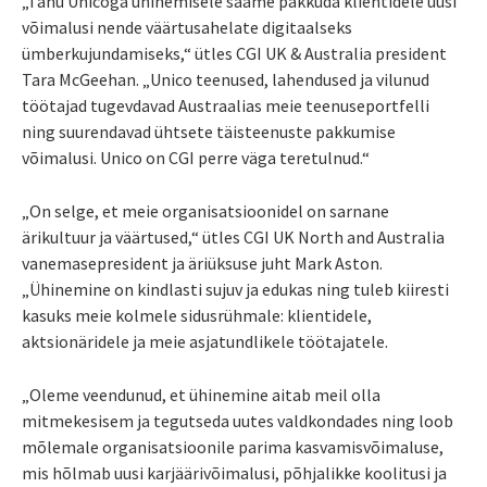
„Tänu Unicoga ühinemisele saame pakkuda klientidele uusi
võimalusi nende väärtusahelate digitaalseks
ümberkujundamiseks,“ ütles CGI UK & Australia president
Tara McGeehan. „Unico teenused, lahendused ja vilunud
töötajad tugevdavad Austraalias meie teenuseportfelli
ning suurendavad ühtsete täisteenuste pakkumise
võimalusi. Unico on CGI perre väga teretulnud.“
„On selge, et meie organisatsioonidel on sarnane
ärikultuur ja väärtused,“ ütles CGI UK North and Australia
vanemasepresident ja äriüksuse juht Mark Aston.
„Ühinemine on kindlasti sujuv ja edukas ning tuleb kiiresti
kasuks meie kolmele sidusrühmale: klientidele,
aktsionäridele ja meie asjatundlikele töötajatele.
„Oleme veendunud, et ühinemine aitab meil olla
mitmekesisem ja tegutseda uutes valdkondades ning loob
mõlemale organisatsioonile parima kasvamisvõimaluse,
mis hõlmab uusi karjäärivõimalusi, põhjalikke koolitusi ja