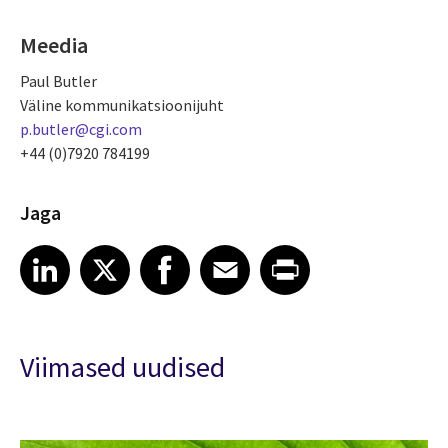
Meedia
Paul Butler
Väline kommunikatsioonijuht
p.butler@cgi.com
+44 (0)7920 784199
Jaga
Share article on LinkedIn
Share article on X
Share article on Facebook
Share article on Email
Share article on Print
LinkedIn
X
Facebook
Email
Print
Viimased uudised