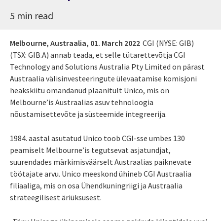
5 min read
Melbourne, Austraalia,
01. March 2022
CGI (NYSE: GIB)
(TSX: GIB.A) annab teada, et selle tütarettevõtja CGI
Technology and Solutions Australia Pty Limited on pärast
Austraalia välisinvesteeringute ülevaatamise komisjoni
heakskiitu omandanud plaanitult Unico, mis on
Melbourne’is Austraalias asuv tehnoloogia
nõustamisettevõte ja süsteemide integreerija.
1984. aastal asutatud Unico toob CGI-sse umbes 130
peamiselt Melbourne’is tegutsevat asjatundjat,
suurendades märkimisväärselt Austraalias paiknevate
töötajate arvu. Unico meeskond ühineb CGI Austraalia
filiaaliga, mis on osa Ühendkuningriigi ja Austraalia
strateegilisest äriüksusest.