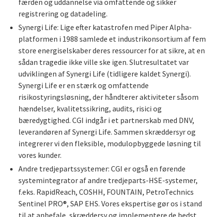
færden og uddannelse via omfattende og sikker
registrering og datadeling.
Synergi Life: Lige efter katastrofen med Piper Alpha-
platformen i 1988 samlede et industrikonsortium af fem
store energiselskaber deres ressourcer for at sikre, at en
sådan tragedie ikke ville ske igen. Slutresultatet var
udviklingen af Synergi Life (tidligere kaldet Synergi).
Synergi Life er en stærk og omfattende
risikostyringsløsning, der håndterer aktiviteter såsom
hændelser, kvalitetssikring, audits, risici og
bæredygtighed. CGI indgår i et partnerskab med DNV,
leverandøren af Synergi Life. Sammen skræddersyr og
integrerer vi den fleksible, modulopbyggede løsning til
vores kunder.
Andre tredjepartssystemer: CGI er også en førende
systemintegrator af andre tredjeparts-HSE-systemer,
f.eks. RapidReach, COSHH, FOUNTAIN, PetroTechnics
Sentinel PRO®, SAP EHS. Vores ekspertise gør os i stand
til at anbefale, skræddersy og implementere de bedst