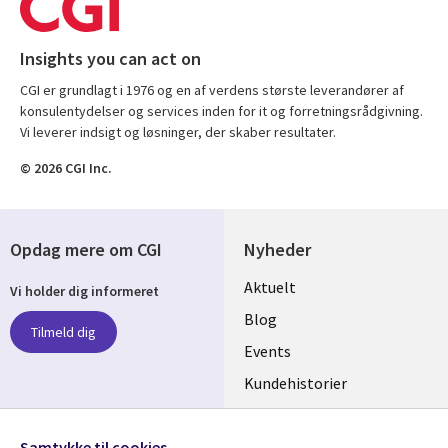
Insights you can act on
CGI er grundlagt i 1976 og en af verdens største leverandører af
konsulentydelser og services inden for it og forretningsrådgivning.
Vi leverer indsigt og løsninger, der skaber resultater.
© 2026 CGI Inc.
Opdag mere om CGI
Nyheder
Useful
Aktuelt
Vi holder dig informeret
links
Blog
Tilmeld dig
DENMARK
Events
Kundehistorier
Videoer
Følg os
Samtykke til cookies