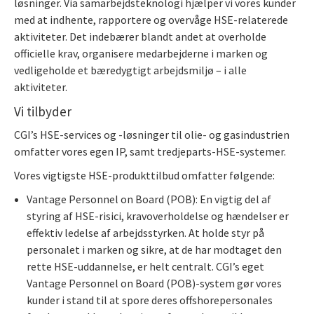
løsninger. Via samarbejdsteknologi hjælper vi vores kunder
med at indhente, rapportere og overvåge HSE-relaterede
aktiviteter. Det indebærer blandt andet at overholde
officielle krav, organisere medarbejderne i marken og
vedligeholde et bæredygtigt arbejdsmiljø – i alle
aktiviteter.
Vi tilbyder
CGI’s HSE-services og -løsninger til olie- og gasindustrien
omfatter vores egen IP, samt tredjeparts-HSE-systemer.
Vores vigtigste HSE-produkttilbud omfatter følgende:
Vantage Personnel on Board (POB): En vigtig del af
styring af HSE-risici, kravoverholdelse og hændelser er
effektiv ledelse af arbejdsstyrken. At holde styr på
personalet i marken og sikre, at de har modtaget den
rette HSE-uddannelse, er helt centralt. CGI’s eget
Vantage Personnel on Board (POB)-system gør vores
kunder i stand til at spore deres offshorepersonales