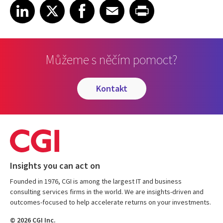
Share on LinkedIn
Share on X
Share on Facebook
Share on Email
Share on Print
LinkedIn
X
Facebook
Email
Print
Můžeme s něčím pomoct?
kontakt
Insights you can act on
Founded in 1976, CGI is among the largest IT and business
consulting services firms in the world. We are insights-driven and
outcomes-focused to help accelerate returns on your investments.
© 2026 CGI Inc.