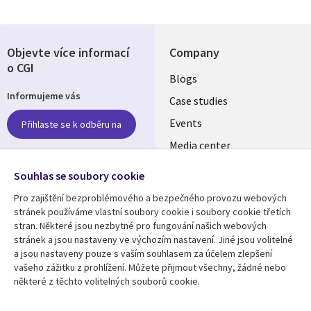
Objevte více informací
Company
o CGI
Useful
Blogs
Informujeme vás
links
Case studies
CZECH
Events
Přihlaste se k odběru na
Media center
REPUBLIC
Newsroom
Follow us
Souhlas se soubory cookie
Pro zajištění bezproblémového a bezpečného provozu webových
Social
stránek používáme vlastní soubory cookie i soubory cookie třetích
Media
stran. Některé jsou nezbytné pro fungování našich webových
CZECH
stránek a jsou nastaveny ve výchozím nastavení. Jiné jsou volitelné
REPUBLIC
a jsou nastaveny pouze s vaším souhlasem za účelem zlepšení
Resource center
Support
vašeho zážitku z prohlížení. Můžete přijmout všechny, žádné nebo
některé z těchto volitelných souborů cookie.
Library
Legal
Articles
Privacy
Blogs
Website Privacy Policy