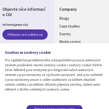
Objevte více informací
Company
o CGI
Useful
Blogs
Informujeme vás
links
Case studies
CZECH
Events
Přihlaste se k odběru na
Media center
REPUBLIC
Newsroom
Follow us
Souhlas se soubory cookie
Pro zajištění bezproblémového a bezpečného provozu webových
Social
stránek používáme vlastní soubory cookie i soubory cookie třetích
Media
stran. Některé jsou nezbytné pro fungování našich webových
CZECH
stránek a jsou nastaveny ve výchozím nastavení. Jiné jsou volitelné
REPUBLIC
a jsou nastaveny pouze s vaším souhlasem za účelem zlepšení
Resource center
Support
vašeho zážitku z prohlížení. Můžete přijmout všechny, žádné nebo
některé z těchto volitelných souborů cookie.
Library
Legal
Articles
Privacy
Links
CZECH
Blogs
Website Privacy Policy
CZECH
REPUBLIC
Case studies
Cookie Consent
Přijmout všechny soubory cookie