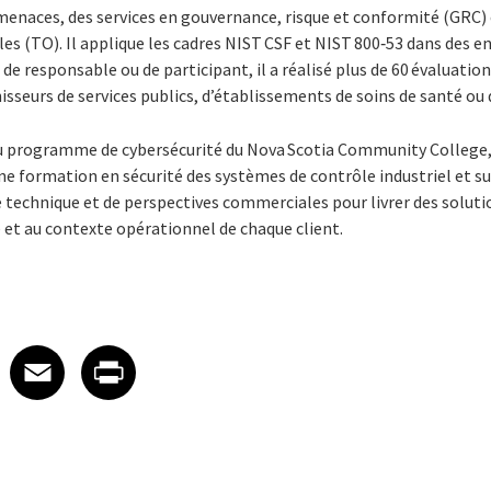
 menaces, des services en gouvernance, risque et conformité (GRC) 
es (TO). Il applique les cadres NIST CSF et NIST 800‑53 dans des
de responsable ou de participant, il a réalisé plus de 60 évaluation
nisseurs de services publics, d’établissements de soins de santé ou
u programme de cybersécurité du Nova Scotia Community College, A
une formation en sécurité des systèmes de contrôle industriel et sur
 technique et de perspectives commerciales pour livrer des soluti
e et au contexte opérationnel de chaque client.
 on LinkedIn
icle on X
e article on Facebook
Share article on Email
Share article on Print
Facebook
Email
Print