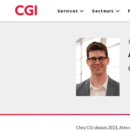
Skip
to
Services
Secteurs
main
content
Chez CGI depuis 2023, Alex 