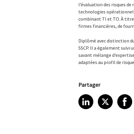
l’évaluation des risques de
technologies opérationnell
combinant TI et TO. À titre 
firmes financières, de four
Diplômé avec distinction d
SSCP. Il a également suivi 
savant mélange d’expertise
adaptées au profil de risqu
Partager
Share article
Share art
Shar
LinkedIn
X