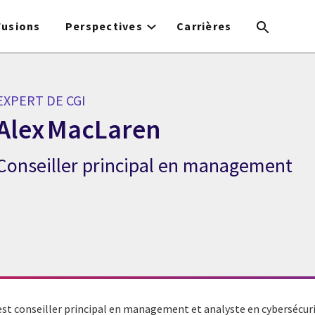
Fusions
Perspectives
Carrières
EXPERT DE CGI
Alex MacLaren
Conseiller principal en management
Expert de CGI Alex MacLaren
est conseiller principal en management et analyste en cybersécuri