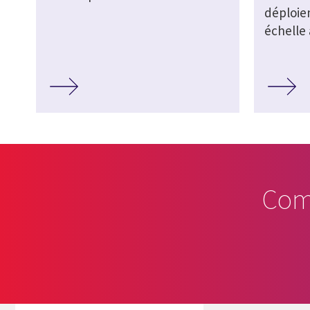
déploie
échelle
Com