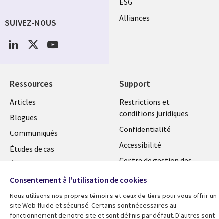
ESG
FR
Alliances
SUIVEZ-NOUS
Social
Media
CANADA
Ressources
Support
Library
Legal
Articles
Restrictions et
conditions juridiques
Links
CANADA
Blogues
Confidentialité
CANADA
FR
Communiqués
Accessibilité
Études de cas
FR
Centre de gestion des
Événements
témoins
Consentement à l'utilisation de cookies
Points de vue
En voir plus
Nous utilisons nos propres témoins et ceux de tiers pour vous offrir un
site Web fluide et sécurisé. Certains sont nécessaires au
fonctionnement de notre site et sont définis par défaut. D'autres sont