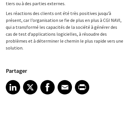
tiers ou à des parties externes.
Les réactions des clients ont été très positives jusqu’à
présent, car l’organisation se fie de plus en plus à CGI NAVI,
qui a transformé les
capacités de la société à générer des
cas de test d’applications logicielles, à résoudre des
problèmes et à déterminer le chemin le plus rapide vers une
solution.
Partager
Share article on LinkedIn
Share article on X
Share article on Facebook
Share article on Email
Share article on Print
LinkedIn
X
Facebook
Email
Print