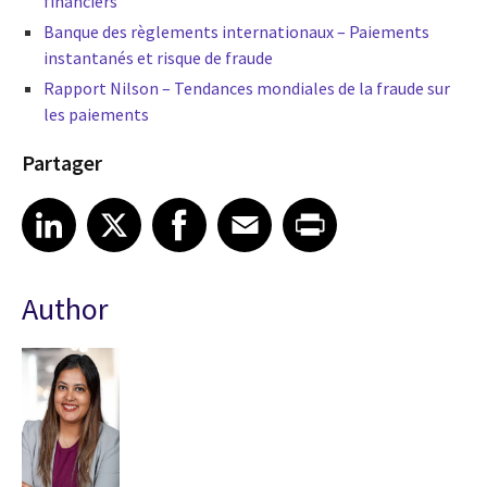
financiers
Banque des règlements internationaux – Paiements
instantanés et risque de fraude
Rapport Nilson – Tendances mondiales de la fraude sur
les paiements
Partager
Share article on LinkedIn
Share article on X
Share article on Facebook
Share article on Email
Share article on Print
LinkedIn
X
Facebook
Email
Print
Author