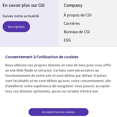
En savoir plus sur CGI
Company
Useful
À propos de CGI
Suivez notre actualité
links
Carrières
Inscription
CANADA
Bureaux de CGI
ESG
FR
Alliances
SUIVEZ-NOUS
Consentement à l'utilisation de cookies
Social
Nous utilisons nos propres témoins et ceux de tiers pour vous offrir
Media
un site Web fluide et sécurisé. Certains sont nécessaires au
CANADA
fonctionnement de notre site et sont définis par défaut. D'autres
sont facultatifs et ne sont définis qu'avec votre consentement, afin
Ressources
Support
d'améliorer votre expérience de navigation. Vous pouvez accepter
tous ces témoins optionnels, aucun ou certains d'entre eux.
Library
Legal
Articles
Restrictions et
conditions juridiques
Links
CANADA
Blogues
Confidentialité
CANADA
FR
Communiqués
Accepter tous les cookies
Accessibilité