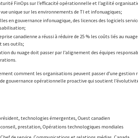
turité FinOps sur l’efficacité opérationnelle et l’agilité organisat
 vue unique sur les environnements de TI et infonuagiques;
lles en gouvernance infonuagique, des licences des logiciels servic
abilisation;
rise canadienne a réussi à réduire de 25 % les coûts liés au nuag
 ses outils;
ation du nuage doit passer par l’alignement des équipes responsab
rations.
lement comment les organisations peuvent passer d’une gestion r
e gouvernance opérationnelle proactive qui soutient l’évolutivité
président, technologies émergentes, Ouest canadien
r-conseil, prestation, Opérations technologiques mondiales
, Chef de service, Communications et relations médias, Canada