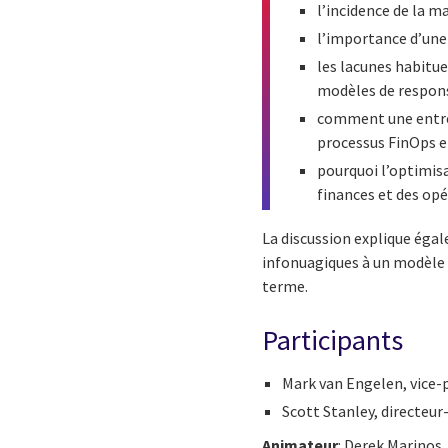
l’incidence de la ma
l’importance d’une
les lacunes habitue
modèles de respons
comment une entrep
processus FinOps et
pourquoi l’optimis
finances et des opé
La discussion explique éga
infonuagiques à un modèle d
terme.
Participants
Mark van Engelen, vice-
Scott Stanley, directeu
Animateur
: Derek Marinos