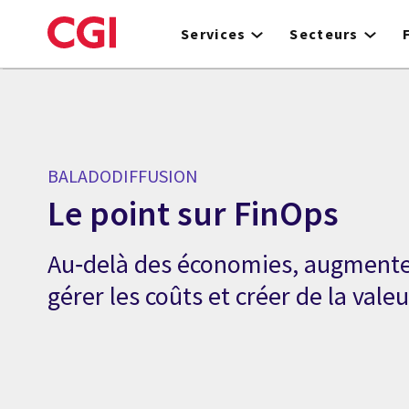
Skip
to
Services
Secteurs
main
content
BALADODIFFUSION
Le point sur FinOps
Au‑delà des économies, augmenter 
gérer les coûts et créer de la valeu