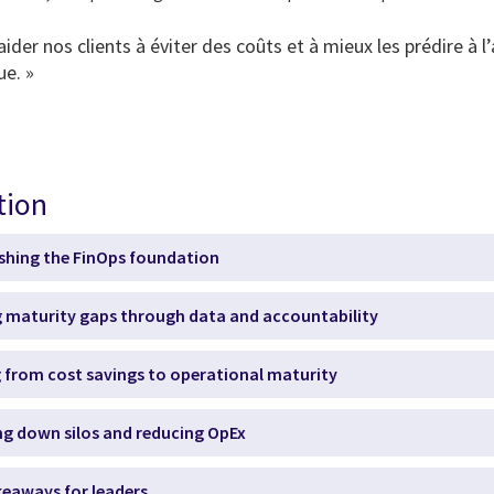
ider nos clients à éviter des coûts et à mieux les prédire à 
ue. »
tion
ishing the FinOps foundation
g maturity gaps through data and accountability
 from cost savings to operational maturity
ng down silos and reducing OpEx
keaways for leaders