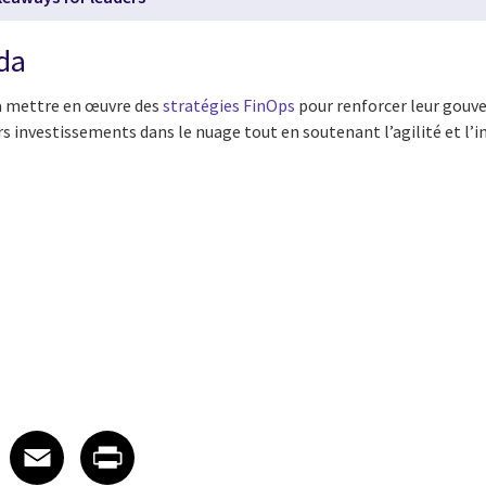
da
 à mettre en œuvre des
stratégies FinOps
pour renforcer leur gouve
rs investissements dans le nuage tout en soutenant l’agilité et l’
edIn
 X
re on Facebook
Share on Email
Share on Print
Facebook
Email
Print