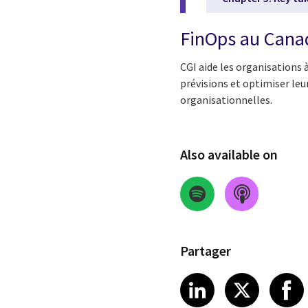
FinOps au Cana
CGI aide les organisations
prévisions et optimiser leu
organisationnelles.
Also available on
Partager
Share on Link
Share on
Sha
LinkedIn
X