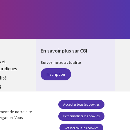
En savoir plus sur CGI
s et
Suivez notre actualité
uridiques
DA
Inscription
lité
é
estion des
Accepter tous les cookies
ement de notre site
SUIVEZ-NOUS
Personnaliser les cookies
vigation. Vous
Social Media CANADA
Refuser tous les cookies