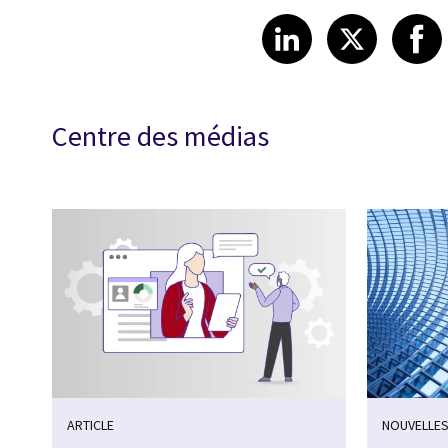
Share article
Share art
Shar
LinkedIn
X
Centre des médias
ARTICLE
NOUVELLES