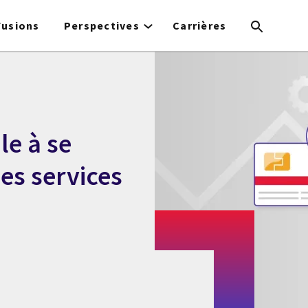
Fusions
Perspectives
Carrières
le à se
es services