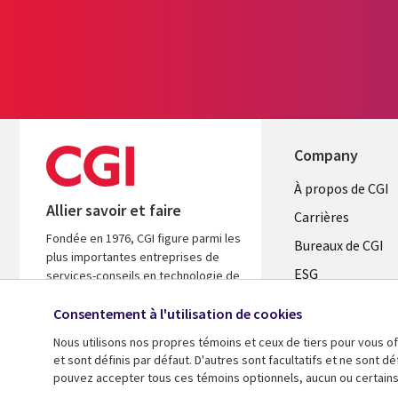
Company
Useful
À propos de CGI
Allier savoir et faire
links
Carrières
Fondée en 1976, CGI figure parmi les
CANADA
Bureaux de CGI
plus importantes entreprises de
ESG
FR
services-conseils en technologie de
l’information (TI) et en management
Alliances
au monde. Nous sommes guidés par
Consentement à l'utilisation de cookies
les faits et axés sur les résultats afin
Nous utilisons nos propres témoins et ceux de tiers pour vous of
d’accélérer le rendement de vos
et sont définis par défaut. D'autres sont facultatifs et ne sont 
investissements.
pouvez accepter tous ces témoins optionnels, aucun ou certains