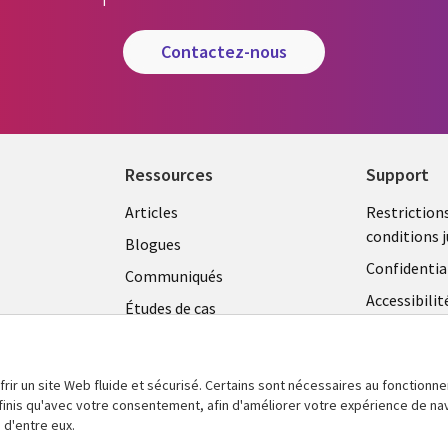
contactez-nous
Ressources
Support
Library
Legal
Articles
Restriction
conditions j
Links
CANA
Blogues
Confidentia
CANADA
FR
Communiqués
Accessibilit
Études de cas
FR
Centre de g
Événements
témoins
Points de vue
frir un site Web fluide et sécurisé. Certains sont nécessaires au fonctionn
En voir plus
définis qu'avec votre consentement, afin d'améliorer votre expérience de na
 d'entre eux.