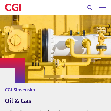
Skip
to
main
content
CGI Slovensko
Oil & Gas