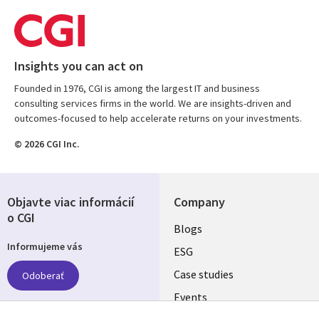
Insights you can act on
Founded in 1976, CGI is among the largest IT and business
consulting services firms in the world. We are insights-driven and
outcomes-focused to help accelerate returns on your investments.
© 2026 CGI Inc.
Objavte viac informácií
Company
o CGI
Useful
Blogs
Informujeme vás
links
ESG
SLOVAKIA
Case studies
Odoberať
Events