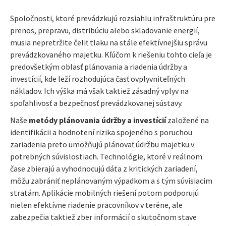
Spoločnosti, ktoré prevádzkujú rozsiahlu infraštruktúru pre
prenos, prepravu, distribúciu alebo skladovanie energií,
musia nepretržite čeliť tlaku na stále efektívnejšiu správu
prevádzkovaného majetku. Kľúčom k riešeniu tohto cieľa je
predovšetkým oblasť plánovania a riadenia údržby a
investícií, kde leží rozhodujúca časť ovplyvniteľných
nákladov. Ich výška má však taktiež zásadný vplyv na
spoľahlivosť a bezpečnosť prevádzkovanej sústavy.
Naše
metódy plánovania údržby a investícií
založené na
identifikácii a hodnotení rizika spojeného s poruchou
zariadenia preto umožňujú plánovať údržbu majetku v
potrebných súvislostiach. Technológie, ktoré v reálnom
čase zbierajú a vyhodnocujú dáta z kritických zariadení,
môžu zabrániť neplánovaným výpadkom a s tým súvisiacim
stratám. Aplikácie mobilných riešení potom podporujú
nielen efektívne riadenie pracovníkov v teréne, ale
zabezpečia taktiež zber informácií o skutočnom stave