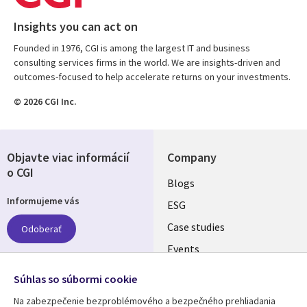
Insights you can act on
Founded in 1976, CGI is among the largest IT and business
consulting services firms in the world. We are insights-driven and
outcomes-focused to help accelerate returns on your investments.
© 2026 CGI Inc.
Objavte viac informácií
Company
o CGI
Useful
Blogs
Informujeme vás
links
ESG
SLOVAKIA
Case studies
Odoberať
Events
Media center
Follow us
Súhlas so súbormi cookie
Newsroom
Na zabezpečenie bezproblémového a bezpečného prehliadania
Social