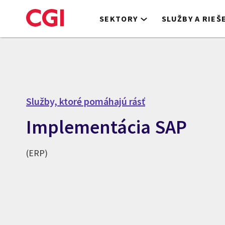
Skip
to
SEKTORY
SLUŽBY A RIEŠ
main
content
Služby, ktoré pomáhajú rásť
Implementácia SAP
(ERP)