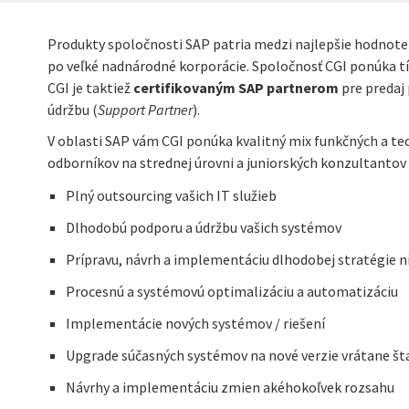
Produkty spoločnosti SAP patria medzi najlepšie hodnoten
po veľké nadnárodné korporácie. Spoločnosť CGI ponúka t
CGI je taktiež
certifikovaným SAP partnerom
pre predaj 
údržbu (
Support Partner
).
V oblasti SAP vám CGI ponúka kvalitný mix funkčných a t
odborníkov na strednej úrovni a juniorských konzultantov v
Plný outsourcing vašich IT služieb
Dlhodobú podporu a údržbu vašich systémov
Prípravu, návrh a implementáciu dlhodobej stratégie n
Procesnú a systémovú optimalizáciu a automatizáciu
Implementácie nových systémov / riešení
Upgrade súčasných systémov na nové verzie vrátane št
Návrhy a implementáciu zmien akéhokoľvek rozsahu