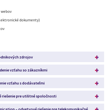
e webov
elektronické dokumenty)
tov
podnikových zdrojov
denie vzťahu so zákazníkmi
enie vzťahu s dodávateľmi
é riešenie pre utilitné spoločnosti
unication – odvetvové riešenie pre telekomunikačné