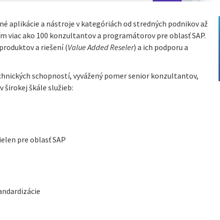
é aplikácie a nástroje v kategóriách od stredných podnikov až
ím viac ako 100 konzultantov a programátorov pre oblasť SAP.
produktov a riešení (
Value Added Reseler
) a ich podporu a
echnických schopností, vyvážený pomer senior konzultantov,
 širokej škále služieb:
ielen pre oblasť SAP
andardizácie