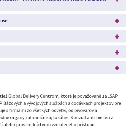
ouse
iež Global Delivery Centrom, ktoré je považované za „SAP
AP Bázových a vývojových službách a dodávkach projektov pre
je s firmami zo všetkých odvetví, od pivovarov a
ádne orgány zahraničné aj lokálne. Konzultanti nie len z
ičí alebo prostredníctvom vzdialeného prístupu.