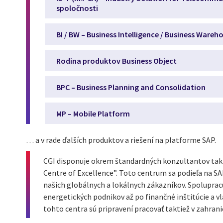
spoločnosti
BI / BW – Business Intelligence / Business Wareh
Rodina produktov Business Object
BPC – Business Planning and Consolidation
MP – Mobile Platform
… a v rade ďalších produktov a riešení na platforme SAP.
CGI disponuje okrem štandardných konzultantov takt
Centre of Excellence”. Toto centrum sa podieľa na S
našich globálnych a lokálnych zákazníkov. Spolupracu
energetických podnikov až po finančné inštitúcie a vl
tohto centra sú pripravení pracovať taktiež v zahran