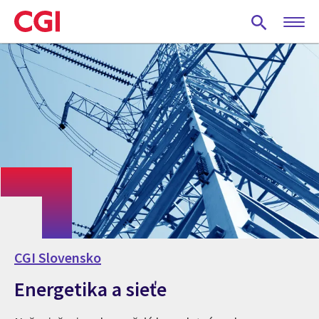
Skip
to
main
content
CGI Slovensko
Energetika a sieťe