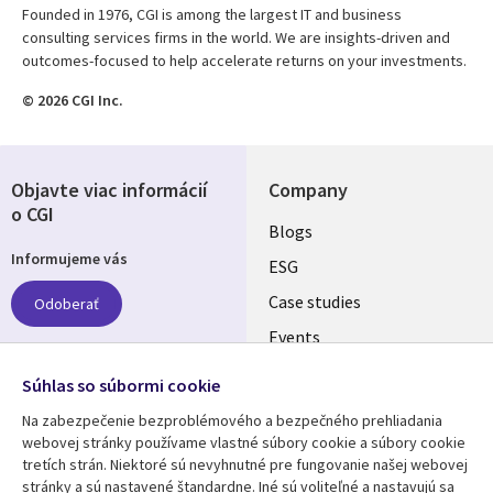
Founded in 1976, CGI is among the largest IT and business
consulting services firms in the world. We are insights-driven and
outcomes-focused to help accelerate returns on your investments.
© 2026 CGI Inc.
Objavte viac informácií
Company
o CGI
Useful
Blogs
Informujeme vás
links
ESG
SLOVAKIA
Case studies
Odoberať
Events
Media center
Follow us
Súhlas so súbormi cookie
Newsroom
Na zabezpečenie bezproblémového a bezpečného prehliadania
Social
webovej stránky používame vlastné súbory cookie a súbory cookie
Media
tretích strán. Niektoré sú nevyhnutné pre fungovanie našej webovej
SLOVAKIA
stránky a sú nastavené štandardne. Iné sú voliteľné a nastavujú sa