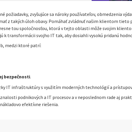
é požiadavky, zvyšujúce sa nároky používateľov, obmedzenia výdavk
í mať z takých úloh obavy. Pomáhať zvládnuť našim klientom tieto 
presne tou spoločnosťou, ktorá v tejto oblasti môže svojim klien
jú k transformácii svojho IT tak, aby dosiahli vysokú pridanú hod
b, medzi ktoré patrí:
ej bezpečnosti
.
IT infraštruktúry s využitím moderných technológií a prístupov v
nalosti podnikových a IT procesov a v neposlednom rade aj prakti
nákladovo efektívne riešenia.