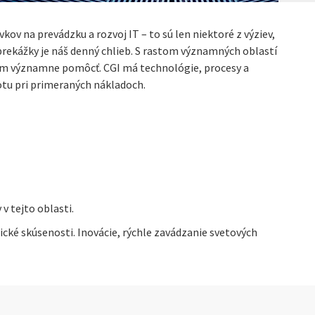
ov na prevádzku a rozvoj IT – to sú len niektoré z výziev,
prekážky je náš denný chlieb. S rastom významných oblastí
tom významne pomôcť. CGI má technológie, procesy a
notu pri primeraných nákladoch.
 tejto oblasti.
cké skúsenosti. Inovácie, rýchle zavádzanie svetových