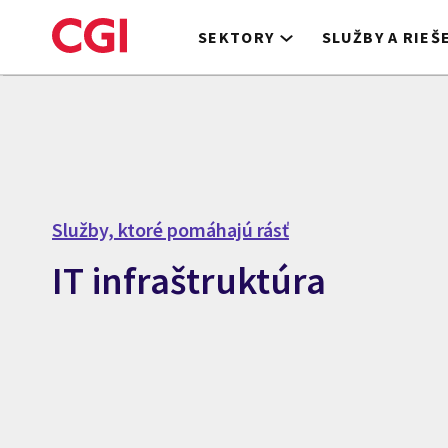
Skip
to
SEKTORY
SLUŽBY A RIEŠ
main
content
Služby, ktoré pomáhajú rásť
IT infraštruktúra