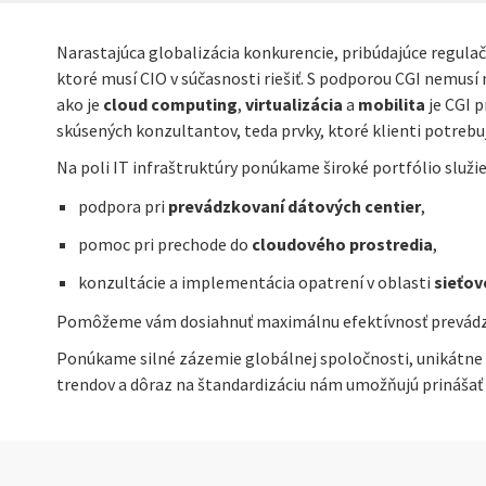
Narastajúca globalizácia konkurencie, pribúdajúce regulačn
ktoré musí CIO v súčasnosti riešiť. S podporou CGI nemus
ako je
cloud computing
,
virtualizácia
a
mobilita
je CGI 
skúsených konzultantov, teda prvky, ktoré klienti potrebu
Na poli IT infraštruktúry ponúkame široké portfólio služie
podpora pri
prevádzkovaní dátových centier
,
pomoc pri prechode do
cloudového prostredia
,
konzultácie a implementácia opatrení v oblasti
sieťov
Pomôžeme vám dosiahnuť maximálnu efektívnosť prevádzky 
Ponúkame silné zázemie globálnej spoločnosti, unikátne z
trendov a dôraz na štandardizáciu nám umožňujú prinášať 