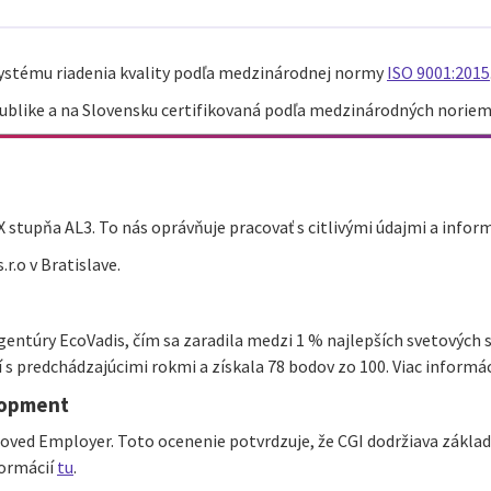
u systému riadenia kvality podľa medzinárodnej normy
ISO 9001:2015
ublike a na Slovensku certifikovaná podľa medzinárodných noriem 
SAX stupňa AL3. To nás oprávňuje pracovať s citlivými údajmi a inf
r.o v Bratislave.
agentúry EcoVadis, čím sa zaradila medzi 1 % najlepších svetových s
s predchádzajúcimi rokmi a získala 78 bodov zo 100. Viac informác
lopment
ved Employer. Toto ocenenie potvrdzuje, že CGI dodržiava základné
formácií
tu
.