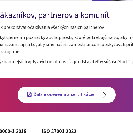
ákazníkov, partnerov a komunít
ok prekonávať očakávania všetkých našich partnerov.
ujeme im poznatky a schopnosti, ktoré potrebujú na to, aby mohl
meriavame aj na to, aby sme našim zamestnancom poskytovali prílež
pracujeme.
ajvýznamnejších vplyvných osobností a predstaviteľov súčasného IT 
Ďalšie ocenenia a certifikácie
0000-1:2018
ISO 27001:2022