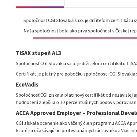
Spoločnosť CGI Slovakia s.r.o. je držiteľom certifikát
Naša spoločnosť bola ako prvá spoločnosť v Českej rep
TISAX stupeň AL3
Spoločnosť CGI Slovakia s.r.o. je držiteľom certifikátu TI
Certifikát je platný pre pobočku spoločnosti CGI Slovakia s.
EcoVadis
Spoločnosť CGI získala platinový certifikát od nezávislej 
hodnotení zlepšila o 10 percentuálnych bodov v porovnaní 
ACCA Approved Employer – Professional Deve
CGI získala ocenenie ako vážený člen programu ACCA Appro
ktoré sa očakávajú od profesionálnych účtovníkov. Viac in