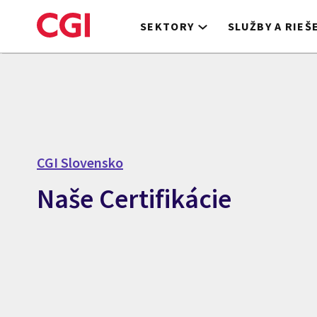
Skip
to
SEKTORY
SLUŽBY A RIEŠ
main
content
CGI Slovensko
Naše Certifikácie