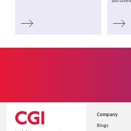
Company
Useful
Blogs