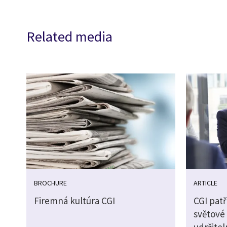
Related media
BROCHURE
ARTICLE
Firemná kultúra CGI
CGI pat
světové 
udržite