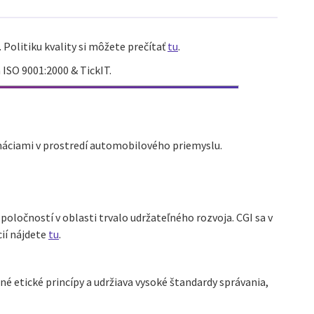
. Politiku kvality si môžete prečítať
tu
.
ISO 9001:2000 & TickIT.
ormáciami v prostredí automobilového priemyslu.
poločností v oblasti trvalo udržateľného rozvoja. CGI sa v
ií nájdete
tu
.
 etické princípy a udržiava vysoké štandardy správania,