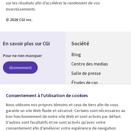
sur les résultats afin d’accélérer le rendement de vos
investissements.
© 2026 CGI inc.
En savoir plus sur CGI
Société
Useful
Blog
Pour ne rien manquer
links
Centre des medias
Abonnement
MAROC
Salle de presse
Études de cas
Événements
Suivez-nous
Consentement à l'utilisation de cookies
Nous utilisons nos propres témoins et ceux de tiers afin de vous
Social
garantir un site Web fluide et sécurisé. Certains sont nécessaires au
Media
bon fonctionnement de notre site Web et sont activés par défaut.
MAROC
D’autres sont facultatifs et ne sont activés qu’avec votre
consentement afin d’améliorer votre expérience de navigation.