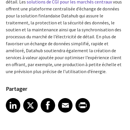
détail. Les
solutions de CGI pour les marchés centraux
vous
offrent une plateforme centralisée d’échange de données
pour la solution finlandaise Datahub qui assure le
traitement, la protection et la sécurité des données, le
soutien et la maintenance ainsi que la synchronisation des
processus du marché de l’électricité de détail. En plus de
favoriser un échange de données simplifié, rapide et
amélioré, Datahub soutiendra également la création de
services à valeur ajoutée pour optimiser l’expérience client
en offrant, par exemple, une production à petite échelle et
une prévision plus précise de l’utilisation d’énergie.
Partager
Share article on LinkedIn
Share article on X
Share article on Facebook
Share article on Email
Share article on Print
LinkedIn
X
Facebook
Email
Print