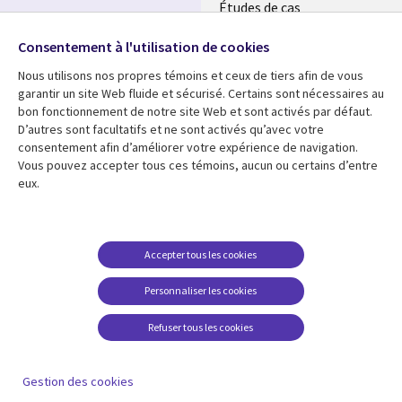
Études de cas
Événements
Suivez-nous
Consentement à l'utilisation de cookies
Nous utilisons nos propres témoins et ceux de tiers afin de vous
Social
garantir un site Web fluide et sécurisé. Certains sont nécessaires au
Media
bon fonctionnement de notre site Web et sont activés par défaut.
MAROC
D’autres sont facultatifs et ne sont activés qu’avec votre
consentement afin d’améliorer votre expérience de navigation.
Ressources
Support
Vous pouvez accepter tous ces témoins, aucun ou certains d’entre
eux.
Library
Legal
Articles
Accessibilité
Links
Morocco
Blog
Confidentialité
Morocco
Études de cas
Restrictions et
Accepter tous les cookies
conditions juridiques
Événements
Personnaliser les cookies
Centre de gestion des
Podcasts
témoins
Refuser tous les cookies
Points de vue
En voir plus
Gestion des cookies