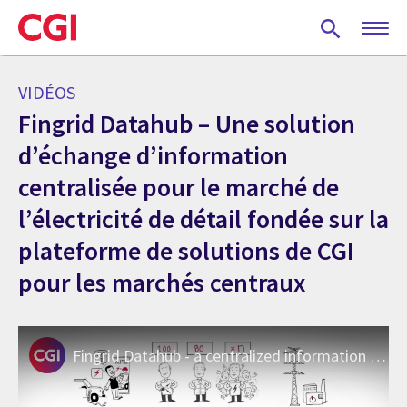
Skip
to
main
content
VIDÉOS
Fingrid Datahub – Une solution
d’échange d’information
centralisée pour le marché de
l’électricité de détail fondée sur la
plateforme de solutions de CGI
pour les marchés centraux
Fingrid Datahub - a centralized information exchange system for the electricity retail market